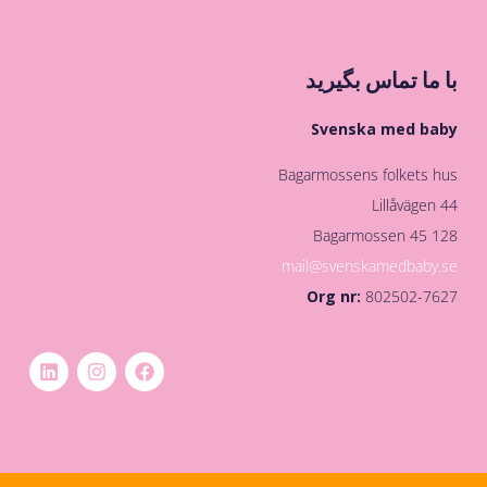
با ما تماس بگیرید
Svenska med baby
Bagarmossens folkets hus
Lillåvägen 44
128 45 Bagarmossen
mail@svenskamedbaby.se
Org nr:
802502-7627