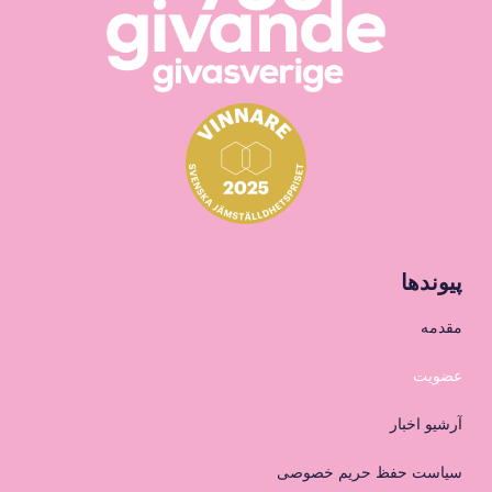
پیوندها
مقدمه
عضویت
آرشیو اخبار
سیاست حفظ حریم خصوصی