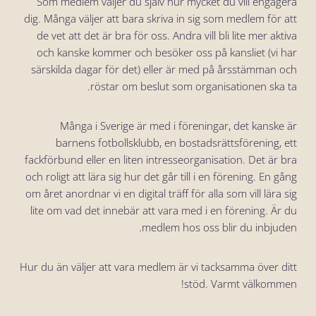
Som medlem väljer du själv hur mycket du vill engagera
dig. Många väljer att bara skriva in sig som medlem för att
de vet att det är bra för oss. Andra vill bli lite mer aktiva
och kanske kommer och besöker oss på kansliet (vi har
särskilda dagar för det) eller är med på årsstämman och
röstar om beslut som organisationen ska ta.
Många i Sverige är med i föreningar, det kanske är
barnens fotbollsklubb, en bostadsrättsförening, ett
fackförbund eller en liten intresseorganisation. Det är bra
och roligt att lära sig hur det går till i en förening. En gång
om året anordnar vi en digital träff för alla som vill lära sig
lite om vad det innebär att vara med i en förening. Är du
medlem hos oss blir du inbjuden.
Hur du än väljer att vara medlem är vi tacksamma över ditt
stöd.
Varmt välkommen!