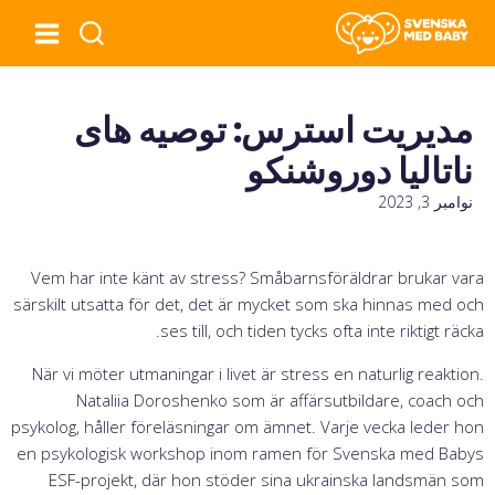
مدیریت استرس: توصیه های
ناتالیا دوروشنکو
نوامبر 3, 2023
Vem har inte känt av stress? Småbarnsföräldrar brukar vara
särskilt utsatta för det, det är mycket som ska hinnas med och
ses till, och tiden tycks ofta inte riktigt räcka.
När vi möter utmaningar i livet är stress en naturlig reaktion.
Nataliia Doroshenko som är affärsutbildare, coach och
psykolog, håller föreläsningar om ämnet. Varje vecka leder hon
en psykologisk workshop inom ramen för Svenska med Babys
ESF-projekt, där hon stöder sina ukrainska landsmän som