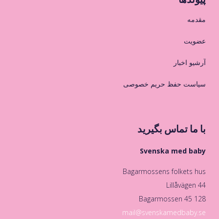
مقدمه
عضویت
آرشیو اخبار
سیاست حفظ حریم خصوصی
با ما تماس بگیرید
Svenska med baby
Bagarmossens folkets hus
Lillåvägen 44
128 45 Bagarmossen
mail@svenskamedbaby.se