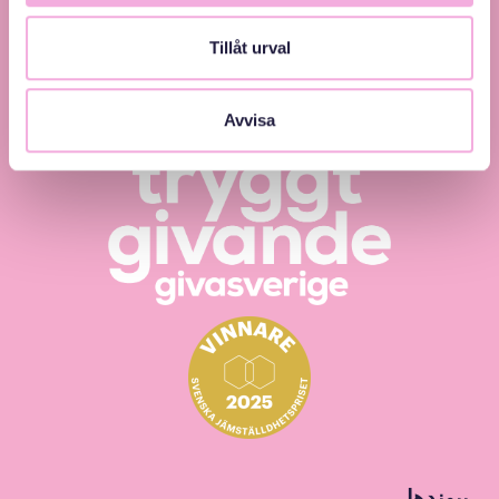
och inkludering.
Tillåt urval
Avvisa
پیوندها