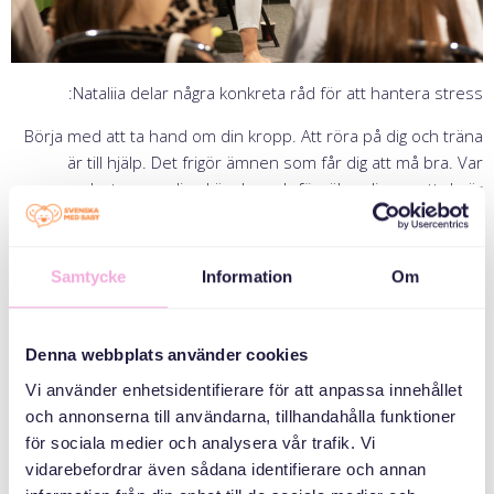
Nataliia delar några konkreta råd för att hantera stress:
Börja med att ta hand om din kropp. Att röra på dig och träna
är till hjälp. Det frigör ämnen som får dig att må bra. Var
medveten om dina känslor och försäkra dig om att de är
realistiska för den situation som du befinner dig i. Detta kan
hjälpa dig att undvika att känna dig nedstämd eller ledsen.
Samtycke
Information
Om
En väl utarbetad plan kan också vara till stor hjälp. När du vet
vad du ska göra känns det mycket mer hanterbart. Nataliia
betonar också vikten av att försöka fånga glädjen i vardagen.
Denna webbplats använder cookies
Ställ dig själv frågor som ”Vad känner jag?” och ”Vad ger mig
glädje och mening?”, “Vad kan jag påverka?”, för att hjälpa dig att
Vi använder enhetsidentifierare för att anpassa innehållet
hitta fram till vad du mår bra av. Stanna upp och försök vara i
och annonserna till användarna, tillhandahålla funktioner
nuet och hitta stunder och situationer som gör dig glad.
för sociala medier och analysera vår trafik. Vi
vidarebefordrar även sådana identifierare och annan
Att följa sin egen väg är viktigt. Strävan efter lycka gör oss ofta