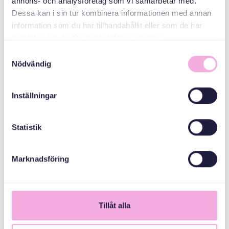
دسته بندی ها
annons- och analysföretag som vi samarbetar med.
Dessa kan i sin tur kombinera informationen med annan
information som du har tillhandahållit eller som de har
Mötesplats -
Welcome house
samlat in när du har använt deras tjänster.
Samtyckesval
Nödvändig
سازمان دهنده
Inställningar
Statistik
Marknadsföring
Svenska med baby
Email
bokningen@svenskamedbaby.se
Tillåt alla