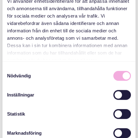
Vi använder enhetsidentifierare för att anpassa innehållet
och annonserna till användarna, tillhandahålla funktioner
جلسات والدین
för sociala medier och analysera vår trafik. Vi
vidarebefordrar även sådana identifierare och annan
سازمان دهنده
information från din enhet till de sociala medier och
annons- och analysföretag som vi samarbetar med.
Dessa kan i sin tur kombinera informationen med annan
information som du har tillhandahållit eller som de har
samlat in när du har använt deras tjänster.
Samtyckesval
Nödvändig
Svenska med baby
Inställningar
Email
bokningen@svenskamedbaby.se
Statistik
Marknadsföring