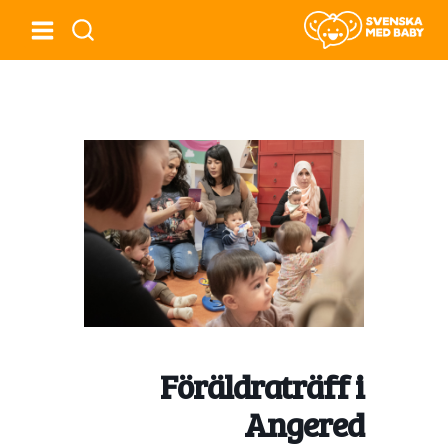
Föräldraträff i
Angered