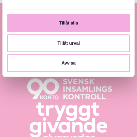
Tillåt alla
Tillåt urval
Svenska med baby – Föräldraträffar för jämlikhet
Avvisa
och inkludering.