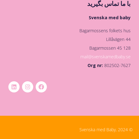
با ما تماس بگیرید
Svenska med baby
Bagarmossens folkets hus
Lillåvägen 44
128 45 Bagarmossen
mail@svenskamedbaby.se
Org nr:
802502-7627
© Svenska med Baby, 2024