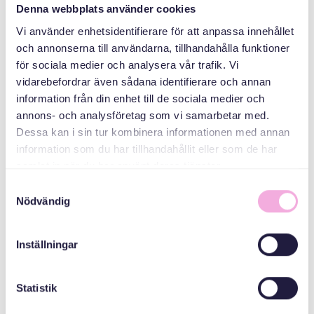
Denna webbplats använder cookies
Vi använder enhetsidentifierare för att anpassa innehållet
دسته بندی ها
och annonserna till användarna, tillhandahålla funktioner
för sociala medier och analysera vår trafik. Vi
جلسات والدین
vidarebefordrar även sådana identifierare och annan
information från din enhet till de sociala medier och
سازمان دهنده
annons- och analysföretag som vi samarbetar med.
Dessa kan i sin tur kombinera informationen med annan
information som du har tillhandahållit eller som de har
samlat in när du har använt deras tjänster.
Samtyckesval
Nödvändig
Inställningar
Svenska med baby
Email
Statistik
bokningen@svenskamedbaby.se