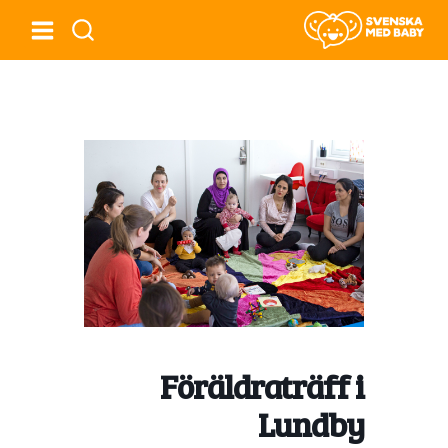
Föräldraträff i
Lundby