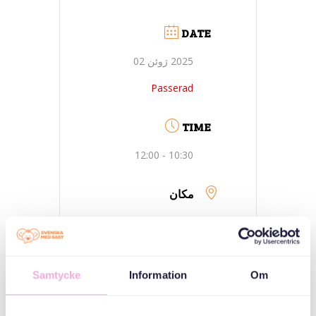
DATE
2025 ژوئن 02
Passerad
TIME
10:30 - 12:00
مکان
Lundby (Hisingen) -
گوتنبرگ
Lundby bibliotek
Samtycke
Information
Om
(Hisingen),
Borstbindaregatan
12A