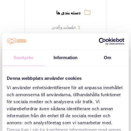
دسته بندی ها
جلسات والدین
سازمان دهنده
Samtycke
Information
Om
Denna webbplats använder cookies
Vi använder enhetsidentifierare för att anpassa innehållet
och annonserna till användarna, tillhandahålla funktioner
för sociala medier och analysera vår trafik. Vi
Svenska med baby
vidarebefordrar även sådana identifierare och annan
Email
information från din enhet till de sociala medier och
bokningen@svenskamedbaby.se
annons- och analysföretag som vi samarbetar med.
Dessa kan i sin tur kombinera informationen med annan