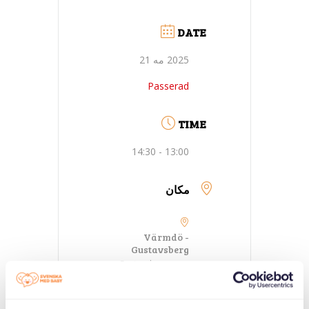
DATE
2025 مه 21
Passerad
TIME
13:00 - 14:30
مکان
Värmdö -
Gustavsberg
Gustavsbergs
öppna förskola,
Bagarvägen 2