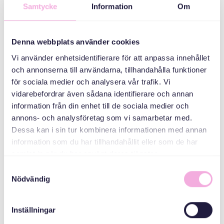
Samtycke
Information
Om
دسته بندی ها
Denna webbplats använder cookies
جلسات والدین
Vi använder enhetsidentifierare för att anpassa innehållet
och annonserna till användarna, tillhandahålla funktioner
سازمان دهنده
för sociala medier och analysera vår trafik. Vi
vidarebefordrar även sådana identifierare och annan
information från din enhet till de sociala medier och
annons- och analysföretag som vi samarbetar med.
Dessa kan i sin tur kombinera informationen med annan
information som du har tillhandahållit eller som de har
samlat in när du har använt deras tjänster.
Samtyckesval
Svenska med baby
Nödvändig
Email
bokningen@svenskamedbaby.se
Inställningar