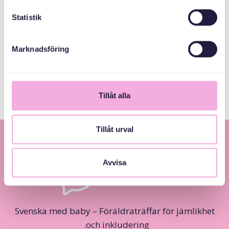
Statistik
MEDARRANGÖRER
Marknadsföring
Värmdö Kommun
Tillåt alla
Tillåt urval
Avvisa
Svenska med baby – Föräldraträffar för jämlikhet
och inkludering.