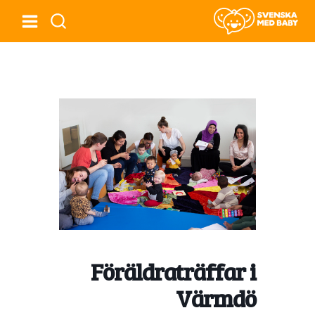
Föräldraträffar i
Värmdö