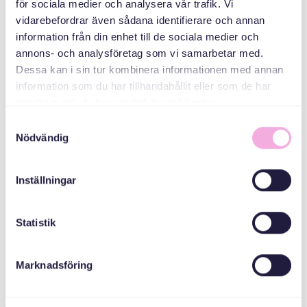
för sociala medier och analysera vår trafik. Vi
vidarebefordrar även sådana identifierare och annan
information från din enhet till de sociala medier och
annons- och analysföretag som vi samarbetar med.
MEDARRANGÖRER
Dessa kan i sin tur kombinera informationen med annan
information som du har tillhandahållit eller som de har
samlat in när du har använt deras tjänster.
Länsstyrelsen
Stockholm
Samtyckesval
Nödvändig
Inställningar
Statistik
Marknadsföring