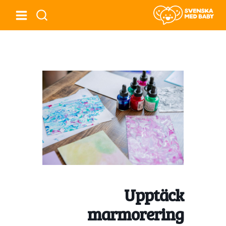
Upptäck
marmorering