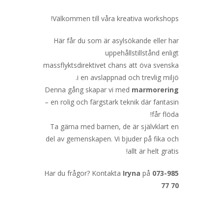
Välkommen till våra kreativa workshops!
Här får du som är asylsökande eller har
uppehållstillstånd enligt
massflyktsdirektivet chans att öva svenska
i en avslappnad och trevlig miljö.
Denna gång skapar vi med
marmorering
– en rolig och färgstark teknik där fantasin
får flöda!
Ta gärna med barnen, de är självklart en
del av gemenskapen. Vi bjuder på fika och
allt är helt gratis!
Har du frågor? Kontakta
Iryna
på
073-985
77 70