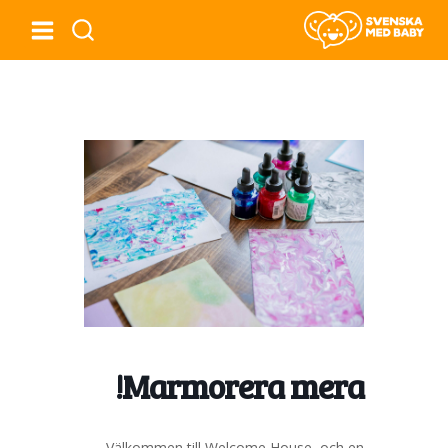
Marmorera mera!
Välkommen till Welcome House, och en