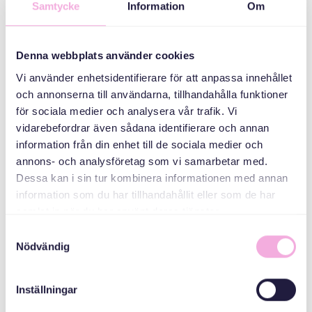
Samtycke
Information
Om
دسته بندی ها
Mötesplats -
Denna webbplats använder cookies
Welcome house
Vi använder enhetsidentifierare för att anpassa innehållet
och annonserna till användarna, tillhandahålla funktioner
سازمان دهنده
för sociala medier och analysera vår trafik. Vi
vidarebefordrar även sådana identifierare och annan
information från din enhet till de sociala medier och
annons- och analysföretag som vi samarbetar med.
Dessa kan i sin tur kombinera informationen med annan
information som du har tillhandahållit eller som de har
samlat in när du har använt deras tjänster.
Samtyckesval
Svenska med baby
Nödvändig
Email
bokningen@svenskamedbaby.se
Inställningar