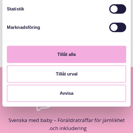
Statistik
MEDARRANGÖRER
Marknadsföring
Stockholms Stad
Tillåt alla
Tillåt urval
Avvisa
Svenska med baby – Föräldraträffar för jämlikhet
och inkludering.