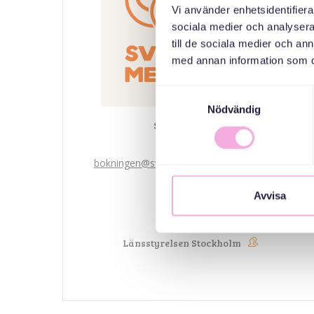
Vi använder enhetsidentifierar
sociala medier och analysera 
till de sociala medier och a
med annan information som du 
Samtyckesval
Nödvändig
Svenska med baby
Email
bokningen@svenskamedbaby.se
Avvisa
MEDARRANGÖRER
Länsstyrelsen Stockholm