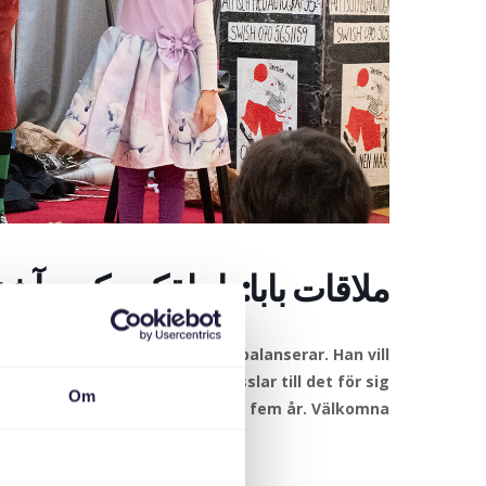
ملاقات بابا: با دلقک مکس آشن
x som jonglerar, trollar och balanserar. Han vill
 de små i publiken när han trasslar till det för sig.
Om
 in pappor och deras barn upp till fem år. Välkomna!