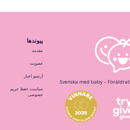
پیوندها
مقدمه
عضویت
آرشیو اخبار
Svenska med baby – Föräldraträ
سیاست حفظ حریم
خصوصی