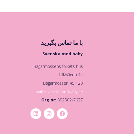
با ما تماس بگیرید
Svenska med baby
Bagarmossens folkets hus
Lillåvägen 44
128 45 Bagarmossen
mail@svenskamedbaby.se
Org nr:
802502-7627