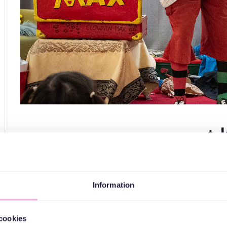
ا شوید
Var med och träffa den busiga och knasiga clownen Ma
gärna få hjälp av
Information
Till denna träff bjuder vi
cookies