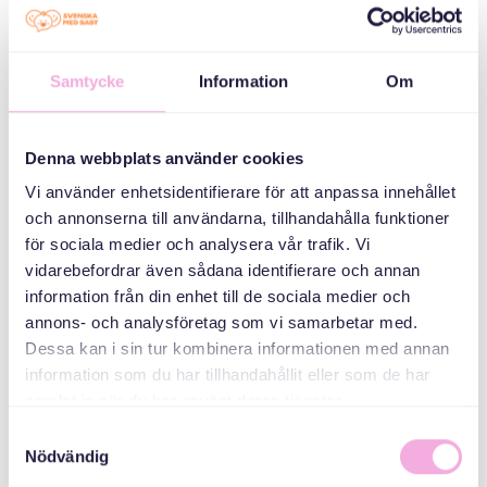
Samtycke
Information
Om
Svenska med baby
Email
Denna webbplats använder cookies
bokningen@svenskamedbaby.se
Vi använder enhetsidentifierare för att anpassa innehållet
och annonserna till användarna, tillhandahålla funktioner
för sociala medier och analysera vår trafik. Vi
vidarebefordrar även sådana identifierare och annan
information från din enhet till de sociala medier och
annons- och analysföretag som vi samarbetar med.
Dessa kan i sin tur kombinera informationen med annan
information som du har tillhandahållit eller som de har
samlat in när du har använt deras tjänster.
Samtyckesval
Nödvändig