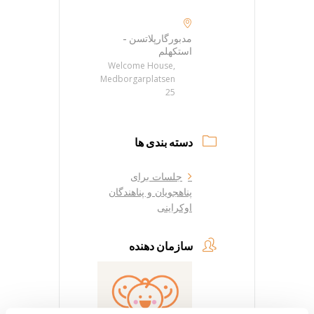
مدبورگارپلاتسن -
استکهلم
Welcome House,
Medborgarplatsen
25
دسته بندی ها
جلسات برای
پناهجویان و پناهندگان
اوکراینی
سازمان دهنده