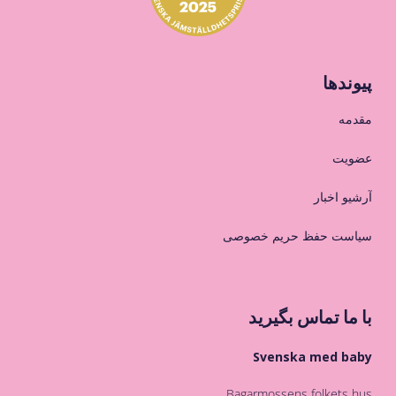
پیوندها
مقدمه
عضویت
آرشیو اخبار
سیاست حفظ حریم خصوصی
با ما تماس بگیرید
Svenska med baby
Bagarmossens folkets hus