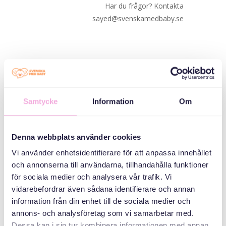
Har du frågor? Kontakta
sayed@svenskamedbaby.se
DATE
Samtycke
Information
Om
2025 سپتامبر 03
Passerad
Denna webbplats använder cookies
Vi använder enhetsidentifierare för att anpassa innehållet
TIME
och annonserna till användarna, tillhandahålla funktioner
för sociala medier och analysera vår trafik. Vi
14:00 - 16:00
vidarebefordrar även sådana identifierare och annan
information från din enhet till de sociala medier och
دسته بندی ها
annons- och analysföretag som vi samarbetar med.
Dessa kan i sin tur kombinera informationen med annan