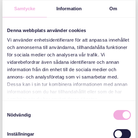
Samtycke
Information
Om
دسته بندی ها
Mötesplats -
Denna webbplats använder cookies
Welcome house
Vi använder enhetsidentifierare för att anpassa innehållet
och annonserna till användarna, tillhandahålla funktioner
سازمان دهنده
för sociala medier och analysera vår trafik. Vi
vidarebefordrar även sådana identifierare och annan
information från din enhet till de sociala medier och
annons- och analysföretag som vi samarbetar med.
Dessa kan i sin tur kombinera informationen med annan
information som du har tillhandahållit eller som de har
samlat in när du har använt deras tjänster.
Samtyckesval
Nödvändig
Svenska med baby
Email
Inställningar
bokningen@svenskamedbaby.se