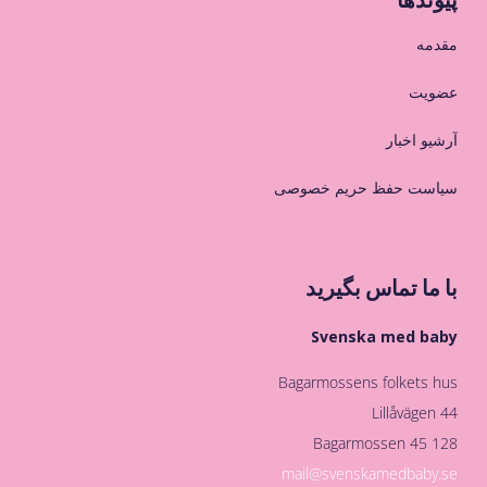
مقدمه
عضویت
آرشیو اخبار
سیاست حفظ حریم خصوصی
با ما تماس بگیرید
Svenska med baby
Bagarmossens folkets hus
Lillåvägen 44
128 45 Bagarmossen
mail@svenskamedbaby.se