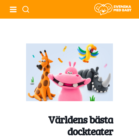
Världens bästa
dockteater