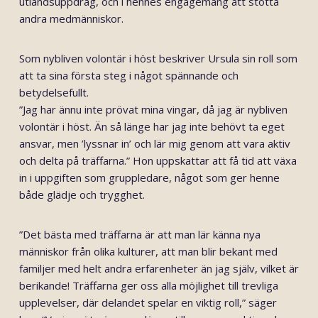
utlandsuppdrag, och i hennes engagemang att stötta
andra medmänniskor.
Som nybliven volontär i höst beskriver Ursula sin roll som
att ta sina första steg i något spännande och
betydelsefullt.
”Jag har ännu inte prövat mina vingar, då jag är nybliven
volontär i höst. Än så länge har jag inte behövt ta eget
ansvar, men ’lyssnar in’ och lär mig genom att vara aktiv
och delta på träffarna.” Hon uppskattar att få tid att växa
in i uppgiften som gruppledare, något som ger henne
både glädje och trygghet.
”Det bästa med träffarna är att man lär känna nya
människor från olika kulturer, att man blir bekant med
familjer med helt andra erfarenheter än jag själv, vilket är
berikande! Träffarna ger oss alla möjlighet till trevliga
upplevelser, där delandet spelar en viktig roll,” säger