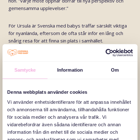
hon. “Varje möte öppnar dörrar till nya perspektiv och
gemensamma upplevelser.”
För Ursula är Svenska med babys träffar särskilt viktiga
för nyanlända, eftersom de ofta står inför en lång och
snårig resa för att finna sin plats i samhället.
”Träffarna fyller en viktig funktion för våra nysvenskar, då
det tar tid att komma in i samhället och allt som
underlättar längs den ibland mycket snåriga vägen är
Samtycke
Information
Om
positivt. Att välkomna dessa människor och förmedla en
känsla av tillhörighet kan vara av yttersta vikt,” menar
hon.
Denna webbplats använder cookies
Vi använder enhetsidentifierare för att anpassa innehållet
Ursula visar att det ofta är de små sakerna som gör
och annonserna till användarna, tillhandahålla funktioner
störst skillnad – ett leende, en hjälpande hand eller ett
för sociala medier och analysera vår trafik. Vi
vänligt ord. Det är just sådana möten som skapar
vidarebefordrar även sådana identifierare och annan
gemenskap och sprider hopp.
information från din enhet till de sociala medier och
annons- och analysföretag som vi samarbetar med.