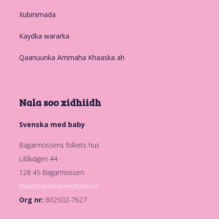
Xubinimada
Kaydka wararka
Qaanuunka Arrimaha Khaaska ah
Nala soo xidhiidh
Svenska med baby
Bagarmossens folkets hus
Lillåvägen 44
128 45 Bagarmossen
mail@svenskamedbaby.se
Org nr:
802502-7627