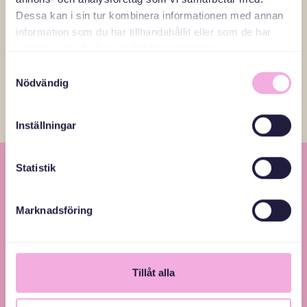
Dessa kan i sin tur kombinera informationen med annan
Läs fler reportage
information som du har tillhandahållit eller som de har
samlat in när du har använt deras tjänster.
Samtyckesval
Nödvändig
Inställningar
Statistik
Marknadsföring
Svenska med baby – Föräldraträffar för jämlikhet
Tillåt alla
och inkludering.