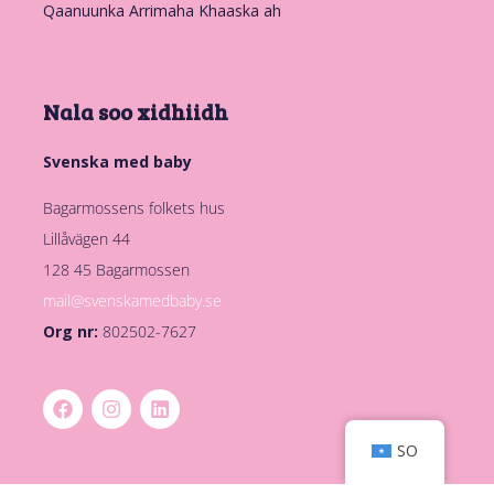
Qaanuunka Arrimaha Khaaska ah
Nala soo xidhiidh
Svenska med baby
Bagarmossens folkets hus
Lillåvägen 44
128 45 Bagarmossen
mail@svenskamedbaby.se
Org nr:
802502-7627
SO