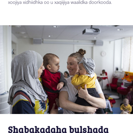
xoojiya xidhiidhka oo u xaqiijiya waalidka doorkooda.
Shabakadaha bulshada