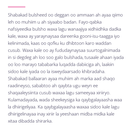
Shabakad bulsheed oo deggan oo ammaan ah ayaa qiimo
leh oo muhiim u ah siyaabo badan. Fayo-qabka
nafsiyeedka bulsho waxa lagu wanaajiya xidhiidhka dadka
kale, waxa ay yaraynaysaa dareenka gooni-isu-taagga iyo
kelinimada, kaas oo qofku ku dhibtoon karo waddan
cusub. Waxa kale oo ay fududaynaysaa suurtogalnimada
in si degdeg ah loo soo galo bulshada, tusaale ahaan iyada
oo loo marayo tababarka luqadda dabiiciga ah, laakiin
sidoo kale iyada oo la isweydaarsado khibradaha.
Shabakad ballaaran ayaa muhiim ah marka aad shaqo
raadineyso, sababtoo ah qaybta ugu weyn ee
shaqaaleysiinta cusub waxaa lagu sameeyaa xiriiryo.
Kulamadayada, wada sheekeysiga ka qaybgalayaasha waa
la dhiirigeliyaa. Ka qaybgalayaasha waxaa sidoo kale lagu
dhiirigelinayaa inay xiriir la yeeshaan midba midka kale
xitaa dibadda shirarka.