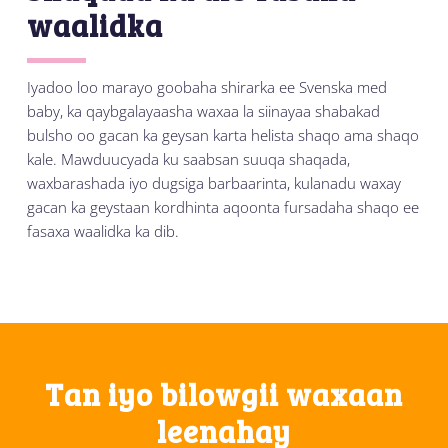
waalidka
Iyadoo loo marayo goobaha shirarka ee Svenska med
baby, ka qaybgalayaasha waxaa la siinayaa shabakad
bulsho oo gacan ka geysan karta helista shaqo ama shaqo
kale. Mawduucyada ku saabsan suuqa shaqada,
waxbarashada iyo dugsiga barbaarinta, kulanadu waxay
gacan ka geystaan kordhinta aqoonta fursadaha shaqo ee
fasaxa waalidka ka dib.
Tan iyo bilowgii waxaan
leenahay