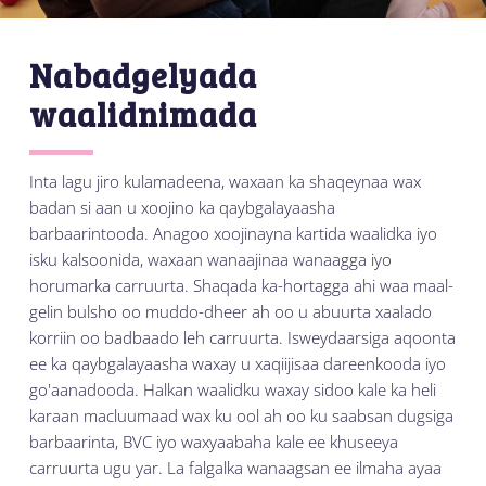
Nabadgelyada
waalidnimada
Inta lagu jiro kulamadeena, waxaan ka shaqeynaa wax
badan si aan u xoojino ka qaybgalayaasha
barbaarintooda. Anagoo xoojinayna kartida waalidka iyo
isku kalsoonida, waxaan wanaajinaa wanaagga iyo
horumarka carruurta. Shaqada ka-hortagga ahi waa maal-
gelin bulsho oo muddo-dheer ah oo u abuurta xaalado
korriin oo badbaado leh carruurta. Isweydaarsiga aqoonta
ee ka qaybgalayaasha waxay u xaqiijisaa dareenkooda iyo
go'aanadooda. Halkan waalidku waxay sidoo kale ka heli
karaan macluumaad wax ku ool ah oo ku saabsan dugsiga
barbaarinta, BVC iyo waxyaabaha kale ee khuseeya
carruurta ugu yar. La falgalka wanaagsan ee ilmaha ayaa