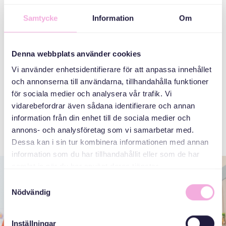
Tababarka luqadda waxaa loo sameeyaa si dabiici ah oo
Samtycke
Information
Om
ciyaar leh iyada oo la sheekeysto mowduucyo kala duwan
inta lagu jiro kulamadeena. Waxa kale oo ay sii socotaa inta
lagu jiro kafeega iyo wakhtiga heesaha. Habka iyo agabka
Denna webbplats använder cookies
Svenska med baby waxa loo habeeyey kooxaha luuqadaha
badan ku hadla, kaas oo siinaya carruurta iyo waalidiinta
Vi använder enhetsidentifierare för att anpassa innehållet
aan aqoonta Iswidhishka fursad u siin inay ka qaybgalaan
och annonserna till användarna, tillhandahålla funktioner
kuna dhaqmaan luqadda. Hababkayada loo wada dhan
för sociala medier och analysera vår trafik. Vi
yahay ayaa siiya waalidiinta ajaanibka ku dhashay fursad
vidarebefordrar även sådana identifierare och annan
ay ku kasbadaan saaxiibo cusub oo ay ku bartaan luqadda
information från din enhet till de sociala medier och
xitaa meelo ka baxsan goobaha shirarka.
annons- och analysföretag som vi samarbetar med.
Dessa kan i sin tur kombinera informationen med annan
information som du har tillhandahållit eller som de har
samlat in när du har använt deras tjänster.
Samtyckesval
Nödvändig
Inställningar