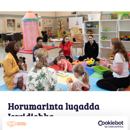
Horumarinta luqadda
Iswidishka