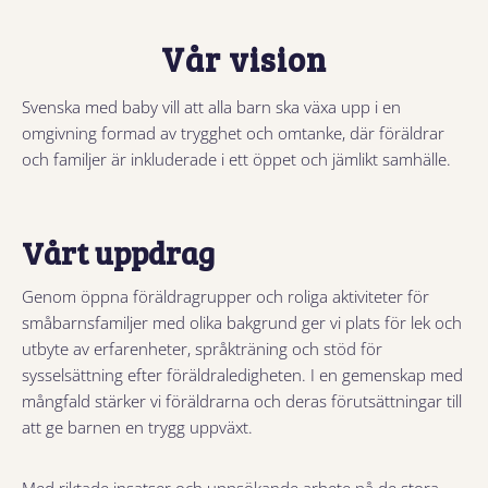
Vår vision
Svenska med baby vill att alla barn ska växa upp i en
omgivning formad av trygghet och omtanke, där föräldrar
och familjer är inkluderade i ett öppet och jämlikt samhälle.
Vårt uppdrag
Genom öppna föräldragrupper och roliga aktiviteter för
småbarnsfamiljer med olika bakgrund ger vi plats för lek och
utbyte av erfarenheter, språkträning och stöd för
sysselsättning efter föräldraledigheten. I en gemenskap med
mångfald stärker vi föräldrarna och deras förutsättningar till
att ge barnen en trygg uppväxt.
Med riktade insatser och uppsökande arbete på de stora