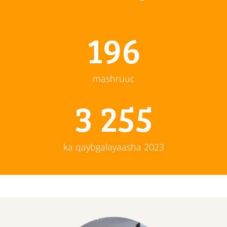
210
mashruuc
3 476
ka qaybgalayaasha 2023