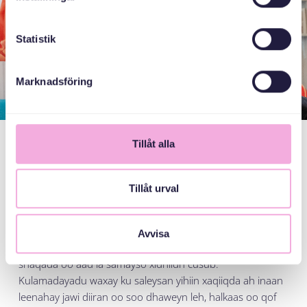
Statistik
Marknadsföring
Tillåt alla
Barwaaqo
Tillåt urval
Wanaaggu waa hadaf udub dhexaad u ah, kaas oo aasaas
u ah gaaritaanka yoolalka kale. Marka ladnaan la'aantu ay
xumaato, way adag tahay inaad barato luuqad cusub,
Avvisa
noqotid waalid badbaado leh, u dhawaado suuqa
shaqada oo aad la samayso xidhiidh cusub.
Kulamadayadu waxay ku saleysan yihiin xaqiiqda ah inaan
leenahay jawi diiran oo soo dhaweyn leh, halkaas oo qof