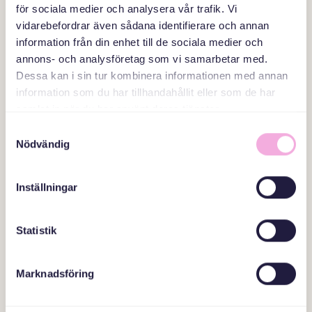
för sociala medier och analysera vår trafik. Vi
Mitt i, Stockholm
vidarebefordrar även sådana identifierare och annan
information från din enhet till de sociala medier och
annons- och analysföretag som vi samarbetar med.
Projektstöd september 2023
Dessa kan i sin tur kombinera informationen med annan
information som du har tillhandahållit eller som de har
----
samlat in när du har använt deras tjänster.
Sanduuqa dhaxalka guud
Samtyckesval
Nödvändig
”Flyktingar från Ukraina får
Inställningar
skydd undan kriget, men inte en
dräglig tillvaro.”
Statistik
----
Sydsvenskan
Marknadsföring