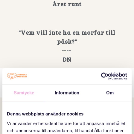
Året runt
"Vem vill inte ha en morfar till
påsk?"
----
DN
2023
Samtycke
Information
Om
"Här möts pappor med olika
Denna webbplats använder cookies
bakgrund"
Vi använder enhetsidentifierare för att anpassa innehållet
och annonserna till användarna, tillhandahålla funktioner
----