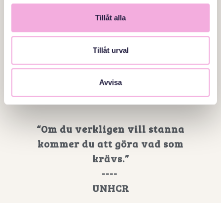
Stockholmshemmet nummer 3
Tillåt alla
"Pappor som bryter mönster"
Tillåt urval
----
Faktum
Avvisa
“Om du verkligen vill stanna
kommer du att göra vad som
krävs.”
----
UNHCR