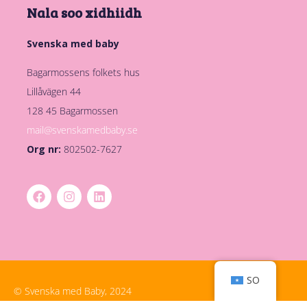
Nala soo xidhiidh
Svenska med baby
Bagarmossens folkets hus
Lillåvägen 44
128 45 Bagarmossen
mail@svenskamedbaby.se
Org nr:
802502-7627
SO
© Svenska med Baby, 2024