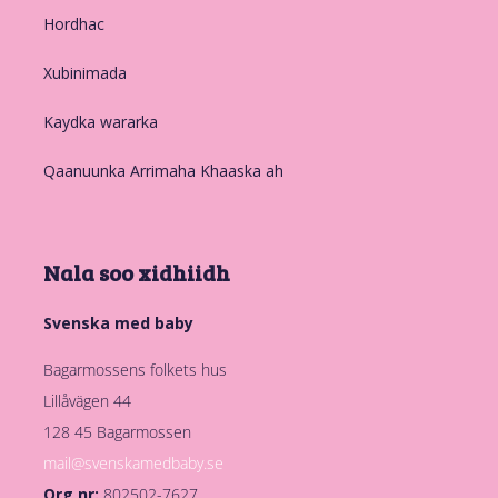
Hordhac
Xubinimada
Kaydka wararka
Qaanuunka Arrimaha Khaaska ah
Nala soo xidhiidh
Svenska med baby
Bagarmossens folkets hus
Lillåvägen 44
128 45 Bagarmossen
mail@svenskamedbaby.se
Org nr:
802502-7627