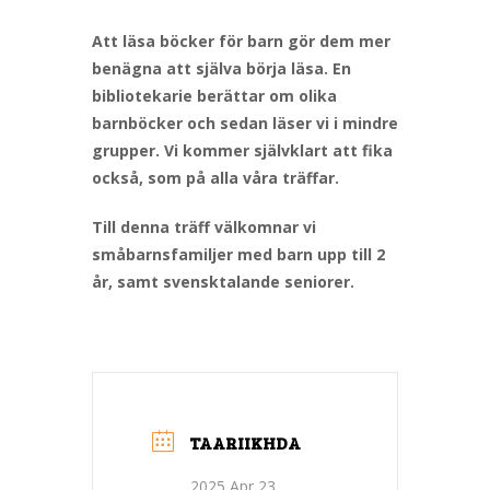
Att läsa böcker för barn gör dem mer
benägna att själva börja läsa. En
bibliotekarie berättar om olika
barnböcker och sedan läser vi i mindre
grupper. Vi kommer självklart att fika
också, som på alla våra träffar.
Till denna träff välkomnar vi
småbarnsfamiljer med barn upp till 2
år, samt svensktalande seniorer.
TAARIIKHDA
2025 Apr 23