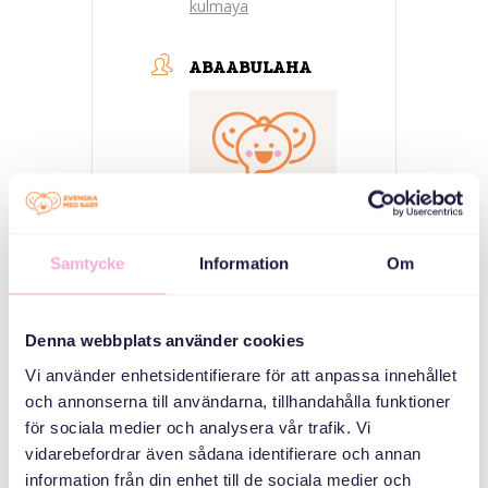
kulmaya
ABAABULAHA
Samtycke
Information
Om
Svenska med baby
iimaylka
Denna webbplats använder cookies
bokningen@svenskamedbaby.se
Vi använder enhetsidentifierare för att anpassa innehållet
och annonserna till användarna, tillhandahålla funktioner
för sociala medier och analysera vår trafik. Vi
ABAABULAYAASHA
vidarebefordrar även sådana identifierare och annan
information från din enhet till de sociala medier och