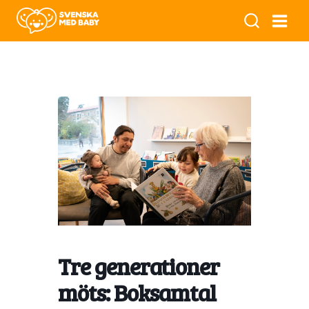
Tre generationer
möts: Boksamtal