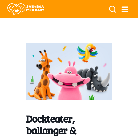
Dockteater,
ballonger &