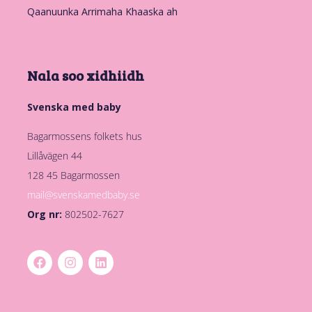
Qaanuunka Arrimaha Khaaska ah
Nala soo xidhiidh
Svenska med baby
Bagarmossens folkets hus
Lillåvägen 44
128 45 Bagarmossen
mail@svenskamedbaby.se
Org nr:
802502-7627