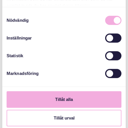
samlat in när du har använt deras tjänster.
Samtyckesval
Nödvändig
Svenska med baby
iimaylka
bokningen@svenskamedbaby.se
Inställningar
Statistik
ABAABULAYAASHA
Marknadsföring
Guryaha qoyska
Tillåt alla
Svenska Bostäder
Tillåt urval
Guriga Stockholm