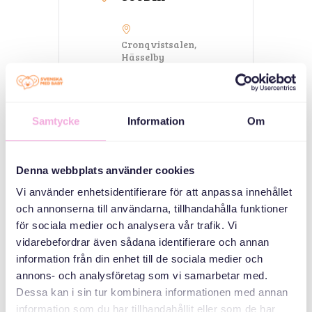
Cronqvistsalen,
Hässelby
Astrakangatan 19,
Hässelby
Samtycke
Information
Om
QAYBAHA
Isu imaatinka
Denna webbplats använder cookies
qoyska
Vi använder enhetsidentifierare för att anpassa innehållet
och annonserna till användarna, tillhandahålla funktioner
ABAABULAHA
för sociala medier och analysera vår trafik. Vi
vidarebefordrar även sådana identifierare och annan
information från din enhet till de sociala medier och
annons- och analysföretag som vi samarbetar med.
Dessa kan i sin tur kombinera informationen med annan
information som du har tillhandahållit eller som de har