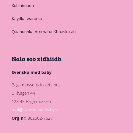
Xubinimada
Kaydka wararka
Qaanuunka Arrimaha Khaaska ah
Nala soo xidhiidh
Svenska med baby
Bagarmossens folkets hus
Lillåvägen 44
128 45 Bagarmossen
mail@svenskamedbaby.se
Org nr:
802502-7627