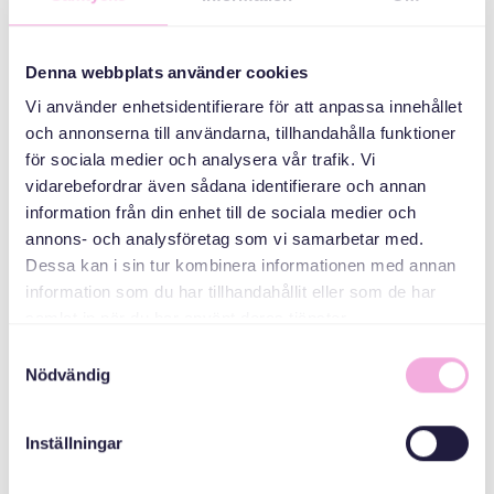
waalidka
Saddex qarni ayaa
kulmaya
Denna webbplats använder cookies
Vi använder enhetsidentifierare för att anpassa innehållet
ABAABULAHA
och annonserna till användarna, tillhandahålla funktioner
för sociala medier och analysera vår trafik. Vi
vidarebefordrar även sådana identifierare och annan
information från din enhet till de sociala medier och
annons- och analysföretag som vi samarbetar med.
Dessa kan i sin tur kombinera informationen med annan
information som du har tillhandahållit eller som de har
samlat in när du har använt deras tjänster.
Svenska med baby
Samtyckesval
Nödvändig
iimaylka
bokningen@svenskamedbaby.se
Inställningar