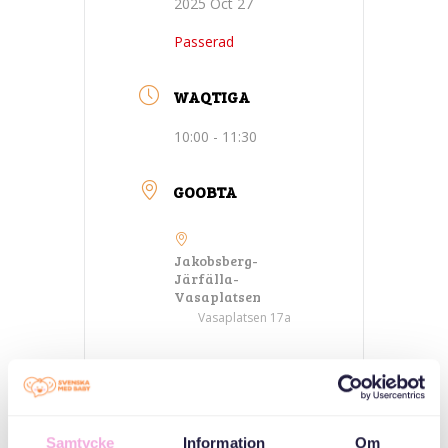
2025 Oct 27
Passerad
WAQTIGA
10:00 - 11:30
GOOBTA
Jakobsberg-
Järfälla-
Vasaplatsen
Vasaplatsen 17a
QAYBAHA
Kulamada
Samtycke
Information
Om