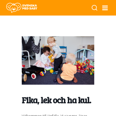
Fika, lek och ha kul.
Välkommen till Järfälla. Vi sjunger, läser,