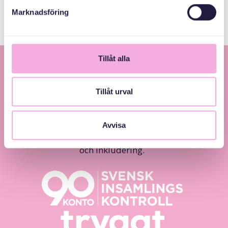
Marknadsföring
Tillåt alla
Tillåt urval
Avvisa
Svenska med baby – Föräldraträffar för jämlikhet
och inkludering.