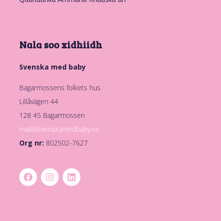
Nala soo xidhiidh
Svenska med baby
Bagarmossens folkets hus
Lillåvägen 44
128 45 Bagarmossen
mail@svenskamedbaby.se
Org nr:
802502-7627