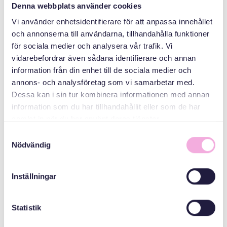
Denna webbplats använder cookies
QAYBAHA
Vi använder enhetsidentifierare för att anpassa innehållet
och annonserna till användarna, tillhandahålla funktioner
Kulamada
för sociala medier och analysera vår trafik. Vi
waalidka
vidarebefordrar även sådana identifierare och annan
information från din enhet till de sociala medier och
ABAABULAHA
annons- och analysföretag som vi samarbetar med.
Dessa kan i sin tur kombinera informationen med annan
information som du har tillhandahållit eller som de har
samlat in när du har använt deras tjänster.
Samtyckesval
Nödvändig
Inställningar
Svenska med baby
iimaylka
Statistik
bokningen@svenskamedbaby.se