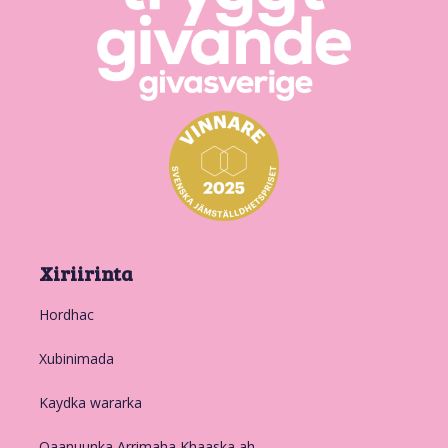
Xiriirinta
Hordhac
Xubinimada
Kaydka wararka
Qaanuunka Arrimaha Khaaska ah