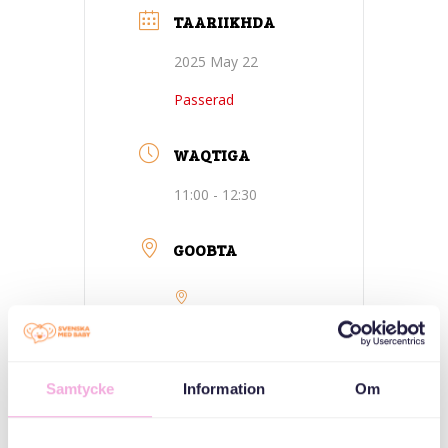
TAARIIKHDA
2025 May 22
Passerad
WAQTIGA
11:00 - 12:30
GOOBTA
Kungsholmen -
Stockholm
Kungsholmens
internationella
Samtycke
Information
Om
bibliotek, Sankt
Eriksgatan 33