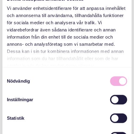
Svenska med baby
Vi använder enhetsidentifierare för att anpassa innehållet
och annonserna till användarna, tillhandahålla funktioner
iimaylka
för sociala medier och analysera vår trafik. Vi
bokningen@svenskamedbaby.se
vidarebefordrar även sådana identifierare och annan
information från din enhet till de sociala medier och
annons- och analysföretag som vi samarbetar med.
ABAABULAYAASHA
Dessa kan i sin tur kombinera informationen med annan
information som du har tillhandahållit eller som de har
samlat in när du har använt deras tjänster.
Guriga Stockholm
Samtyckesval
Nödvändig
Svenska Bostäder
Inställningar
Guryaha qoyska
Statistik