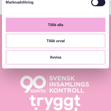
Marknadsföring
Tillåt alla
Tillåt urval
Avvisa
Svenska med baby – Föräldraträffar för jämlikhet
och inkludering.