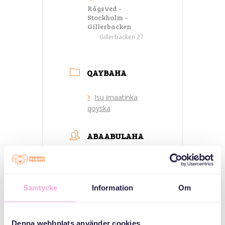
Rågsved -
Stockholm -
Gillerbacken
Gillerbacken 27
QAYBAHA
Isu imaatinka
qoyska
ABAABULAHA
Samtycke
Information
Om
Denna webbplats använder cookies