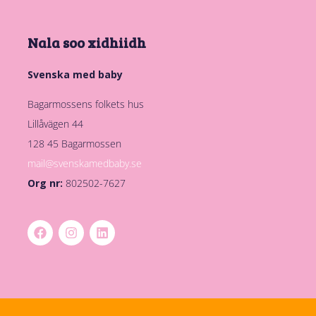
Nala soo xidhiidh
Svenska med baby
Bagarmossens folkets hus
Lillåvägen 44
128 45 Bagarmossen
mail@svenskamedbaby.se
Org nr:
802502-7627