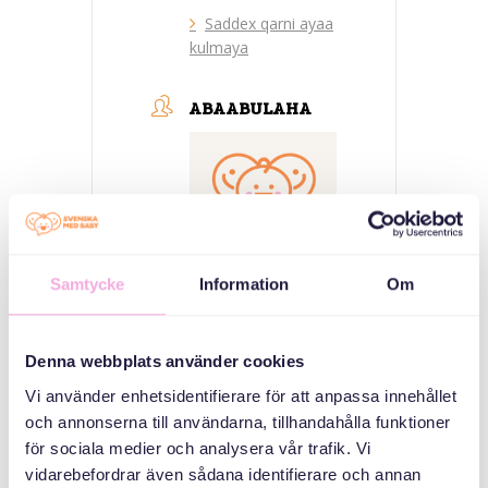
Saddex qarni ayaa
kulmaya
ABAABULAHA
Samtycke
Information
Om
Svenska med baby
Denna webbplats använder cookies
iimaylka
bokningen@svenskamedbaby.se
Vi använder enhetsidentifierare för att anpassa innehållet
och annonserna till användarna, tillhandahålla funktioner
för sociala medier och analysera vår trafik. Vi
vidarebefordrar även sådana identifierare och annan