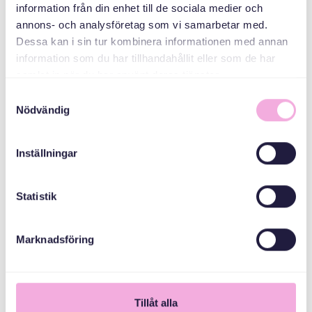
ABAABULAYAASHA
information från din enhet till de sociala medier och
annons- och analysföretag som vi samarbetar med.
Dessa kan i sin tur kombinera informationen med annan
Sanduuqa
information som du har tillhandahållit eller som de har
dhaxalka guud
samlat in när du har använt deras tjänster.
Samtyckesval
Nödvändig
Inställningar
Statistik
Marknadsföring
1
Tillåt alla