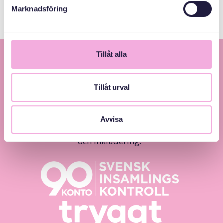
Marknadsföring
Tillåt alla
Tillåt urval
Avvisa
Svenska med baby – Föräldraträffar för jämlikhet
och inkludering.