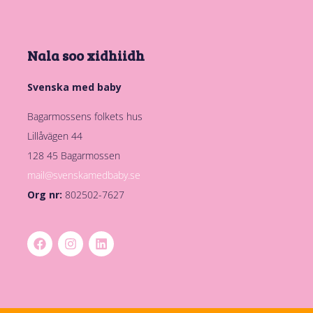
Nala soo xidhiidh
Svenska med baby
Bagarmossens folkets hus
Lillåvägen 44
128 45 Bagarmossen
mail@svenskamedbaby.se
Org nr:
802502-7627