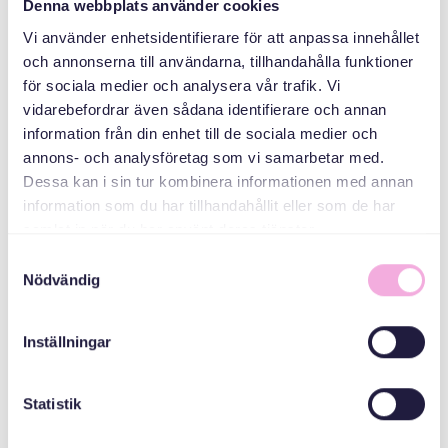
Denna webbplats använder cookies
Vi använder enhetsidentifierare för att anpassa innehållet
QAYBAHA
och annonserna till användarna, tillhandahålla funktioner
för sociala medier och analysera vår trafik. Vi
shirarka aabaha
vidarebefordrar även sådana identifierare och annan
information från din enhet till de sociala medier och
ABAABULAHA
annons- och analysföretag som vi samarbetar med.
Dessa kan i sin tur kombinera informationen med annan
information som du har tillhandahållit eller som de har
samlat in när du har använt deras tjänster.
Samtyckesval
Nödvändig
Inställningar
Svenska med baby
iimaylka
Statistik
bokningen@svenskamedbaby.se