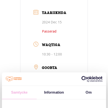
TAARIIKHDA
2024 Dec 15
Passerad
WAQTIGA
10:30 - 12:00
GOOBTA
Vällingby -
Stockholm
Samtycke
Information
Om
Fritidsgården
Tegelhögen,
Vittangigatan 22