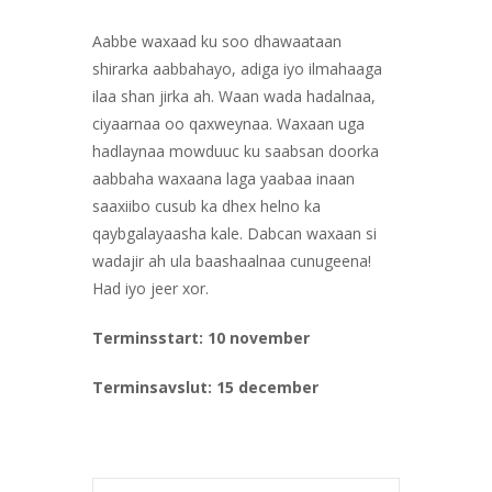
Aabbe waxaad ku soo dhawaataan
shirarka aabbahayo, adiga iyo ilmahaaga
ilaa shan jirka ah. Waan wada hadalnaa,
ciyaarnaa oo qaxweynaa. Waxaan uga
hadlaynaa mowduuc ku saabsan doorka
aabbaha waxaana laga yaabaa inaan
saaxiibo cusub ka dhex helno ka
qaybgalayaasha kale. Dabcan waxaan si
wadajir ah ula baashaalnaa cunugeena!
Had iyo jeer xor.
Terminsstart: 10 november
Terminsavslut: 15 december