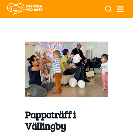
Pappaträff i
Vällingby