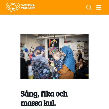
Sång, fika och
massa kul.