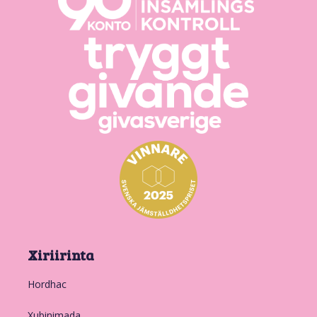
Xiriirinta
Hordhac
Xubinimada