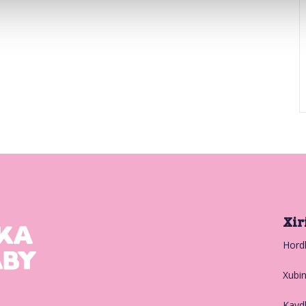
Xir
Hord
Xubi
Kayd