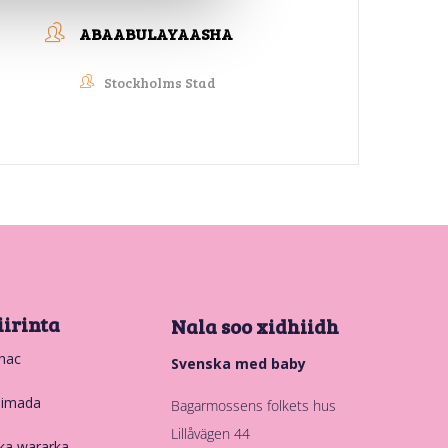
ABAABULAYAASHA
Stockholms Stad
iirinta
Nala soo xidhiidh
hac
Svenska med baby
nimada
Bagarmossens folkets hus
Lillåvägen 44
ka wararka