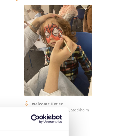
welcome House
Medborgarplatsen 25, Stockholm
QAYBAHA