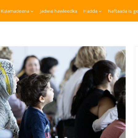
Kulamadeena
Jadwal hawleedka
Hadda
Naftaada is ge