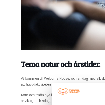
Tema natur och årstider.
Välkommen till Welcome House, och en dag med allt du 
att huvudaktiviteten börjar 15.45, men att vi öppnar 15.
Kom och träffa nya kompisar, kanske någon från ett a
är viktiga och roliga, både för stora och små.