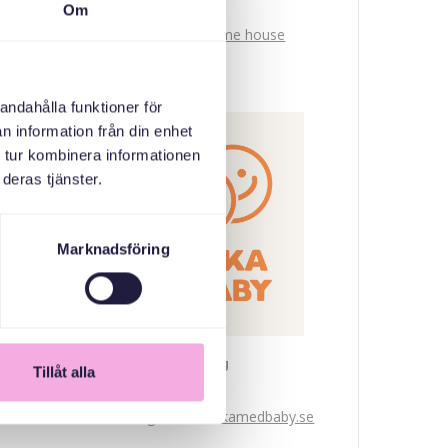
Om
Mötesplats - Welcome house
ABAABULAHA
andahålla funktioner för
n information från din enhet
 tur kombinera informationen
deras tjänster.
Marknadsföring
Svenska med baby
Tillåt alla
iimaylka
bokningen@svenskamedbaby.se