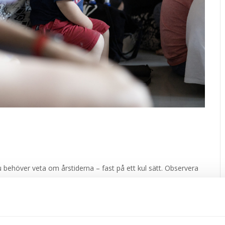
behöver veta om årstiderna – fast på ett kul sätt. Observera
00.
nnat land, eller en extramormor/morfar. Vi skapar möten som