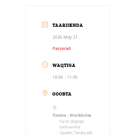
TAARIIKHDA
2026 May 21
Passerad
WAQTIGA
10:00 - 11:30
GOOBTA
Tensta - Stockholm
Furan dugsiga
barbaarinta
Opalen, Tensta allé