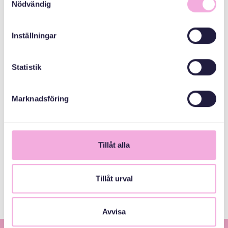
Nödvändig
Svenska med baby
iimaylka
bokningen@svenskamedbaby.se
Inställningar
Statistik
ABAABULAYAASHA
Marknadsföring
Sanduuqa
dhaxalka guud
Tillåt alla
Stockholms Stad
Tillåt urval
Avvisa