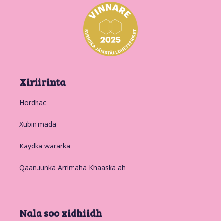
Xiriirinta
Hordhac
Xubinimada
Kaydka wararka
Qaanuunka Arrimaha Khaaska ah
Nala soo xidhiidh