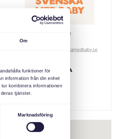
Svenska med baby
Om
iimaylka
bokningen@svenskamedbaby.se
ABAABULAYAASHA
andahålla funktioner för
n information från din enhet
Stockholms Stad
 tur kombinera informationen
deras tjänster.
Marknadsföring