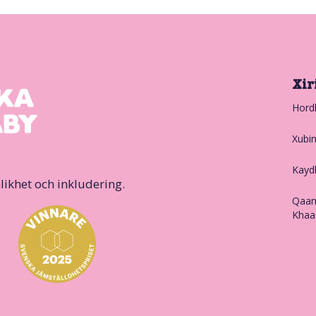
Xir
Hord
Xubi
Kayd
likhet och inkludering.
Qaan
Khaa