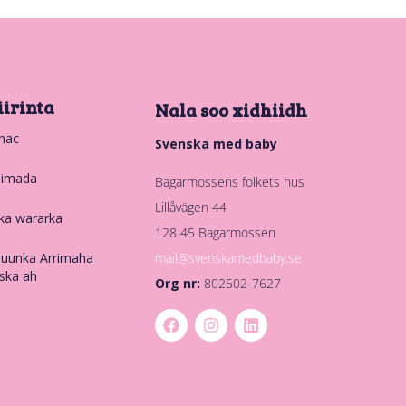
iirinta
Nala soo xidhiidh
hac
Svenska med baby
nimada
Bagarmossens folkets hus
Lillåvägen 44
ka wararka
128 45 Bagarmossen
mail@svenskamedbaby.se
uunka Arrimaha
ska ah
Org nr:
802502-7627