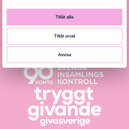
Tillåt alla
Tillåt urval
Svenska med baby – Föräldraträffar för jämlikhet
och inkludering.
Avvisa