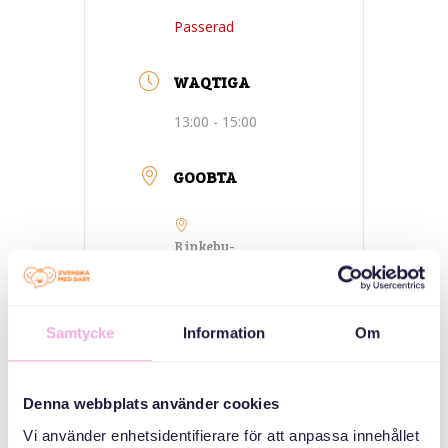
Passerad
WAQTIGA
13:00 - 15:00
GOOBTA
Rinkeby-
Stockholm- Folkets
hus
Rinkeby
Samtycke
Information
Om
QAYBAHA
Denna webbplats använder cookies
Isu imaatinka
Vi använder enhetsidentifierare för att anpassa innehållet
qoyska