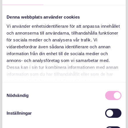
Rinkeby-
Stockholm- Folkets
hus
Denna webbplats använder cookies
Rinkeby
Vi använder enhetsidentifierare för att anpassa innehållet
och annonserna till användarna, tillhandahålla funktioner
QAYBAHA
för sociala medier och analysera vår trafik. Vi
vidarebefordrar även sådana identifierare och annan
Isu imaatinka
information från din enhet till de sociala medier och
qoyska
annons- och analysföretag som vi samarbetar med.
Dessa kan i sin tur kombinera informationen med annan
ABAABULAHA
information som du har tillhandahållit eller som de har
samlat in när du har använt deras tjänster.
Samtyckesval
Nödvändig
Inställningar