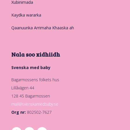
Xubinimada
Kaydka wararka
Qaanuunka Arrimaha Khaaska ah
Nala soo xidhiidh
Svenska med baby
Bagarmossens folkets hus
Lillåvägen 44
128 45 Bagarmossen
mail@svenskamedbaby.se
Org nr:
802502-7627