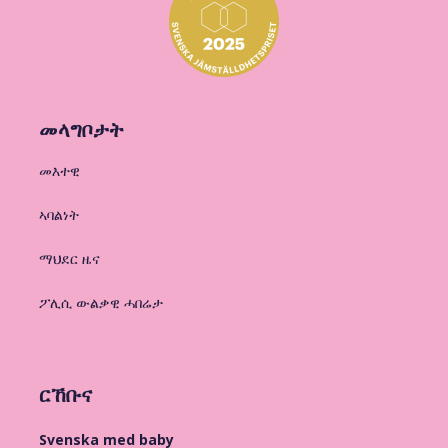
መላግቦታት
መእተዊ
ኣባልነት
ማህደር ዜና
ፖሊሲ ውልቃዊ ሓበሬታ
ርኸቡና
Svenska med baby