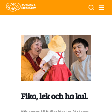
Fika, lek och ha kul.
Välkommen till Hjällbo bibliotek. Vi sjunger,