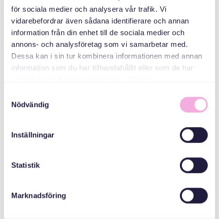
för sociala medier och analysera vår trafik. Vi
Folkhälsomyndigheterna
vidarebefordrar även sådana identifierare och annan
information från din enhet till de sociala medier och
annons- och analysföretag som vi samarbetar med.
Kronprinsessan
Dessa kan i sin tur kombinera informationen med annan
Margaretas
information som du har tillhandahållit eller som de har
Minnesfond
samlat in när du har använt deras tjänster.
Samtyckesval
Göteborgs stad
Nödvändig
Inställningar
Statistik
Marknadsföring