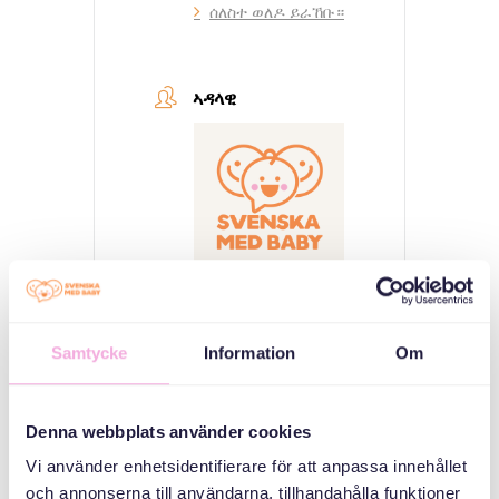
ሰለስተ ወለዶ ይራኸቡ።
ኣዳላዊ
Svenska med baby
Samtycke
Information
Om
ኢመይል
bokningen@svenskamedbaby.se
Denna webbplats använder cookies
ተሓባበርቲ ኣዳለውቲ
Vi använder enhetsidentifierare för att anpassa innehållet
och annonserna till användarna, tillhandahålla funktioner