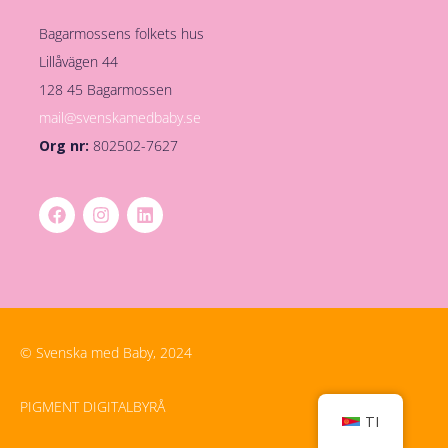
Bagarmossens folkets hus
Lillåvägen 44
128 45 Bagarmossen
mail@svenskamedbaby.se
Org nr:
802502-7627
© Svenska med Baby, 2024
PIGMENT DIGITALBYRÅ
TI