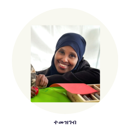
ተመዝገብ