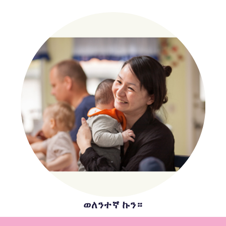
ወለንተኛ ኩን።