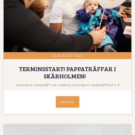
22 AUGUST 2026
TERMINSSTART! PAPPATRÄFFAR I
SKÄRHOLMEN!
ስካርሆልመን- ስቶክሆልም፡ ቤተ መጻሕፍቲ ስካርሆልመን፡ ብሬድሆልምስጋታን 4
መፍለጢ