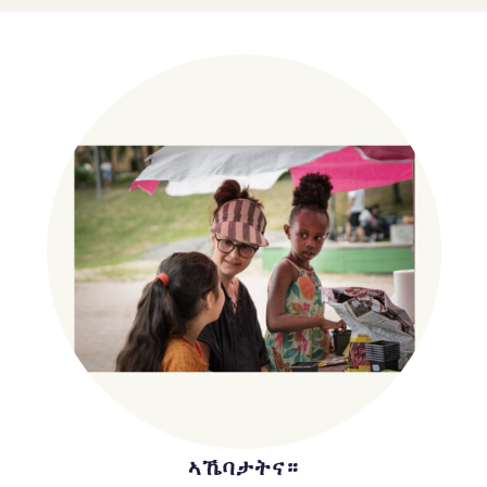
ኣኼባታትና።