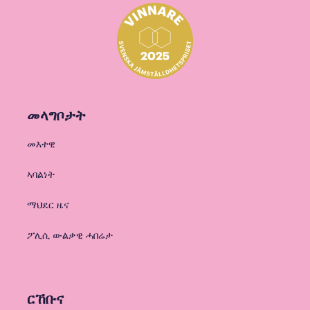
መላግቦታት
መእተዊ
ኣባልነት
ማህደር ዜና
ፖሊሲ ውልቃዊ ሓበሬታ
ርኸቡና