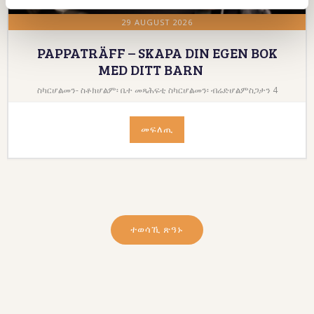
29 AUGUST 2026
PAPPATRÄFF – SKAPA DIN EGEN BOK
MED DITT BARN
ስካርሆልመን- ስቶክሆልም፡ ቤተ መጻሕፍቲ ስካርሆልመን፡ ብሬድሆልምስጋታን 4
መፍለጢ
ተወሳኺ ጽዓኑ