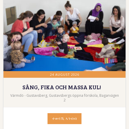
24 AUGUST 2026
SÅNG, FIKA OCH MASSA KUL!
Värmdö - Gustavsberg, Gustavsbergs öppna förskola, Bagarvägen
2
ተወሳኺ ኣንብብ