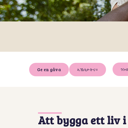
ንነ
ኣኼባታትና።
Ge en gåva
Att bygga ett liv 