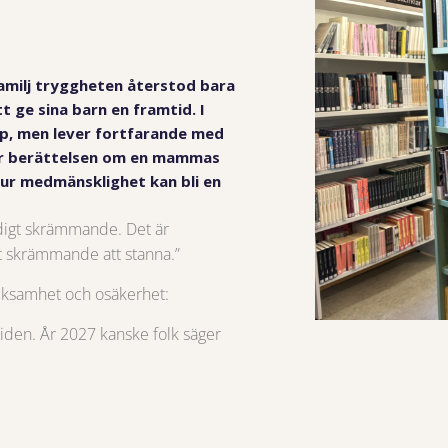
amilj tryggheten återstod bara
t ge sina barn en framtid. I
p, men lever fortfarande med
är berättelsen om en mammas
hur medmänsklighet kan bli en
äldigt skrämmande. Det är
t skrämmande att stanna.”
cksamhet och osäkerhet:
mtiden. År 2027 kanske folk säger