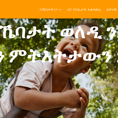
ኣኼባታትና።
ናይ ንጥፈታት ኣቆጻጽራ
እዋናዊ
ኼባታት ወለዲ ን.
ን ምትእትታውን 