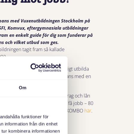
mans med Vuxenutbildningen Stockholm på
(SFI, Komvux, eftergymnasiala utbildningar
 fram en enkelt guide för dig som funderar på
ns och vilket utbud som ges.
bildningen tagit fram så kallade
BO?
ill lära dig svenska och samtidigt utbilda
ler svenska som andraspråk tillsammans med en
Om
tik ingår. Du kan också söka bidrag och lån
utbildningen är chansen stor att få jobb – 80
igt senaste uppföljningen. Läs om KOMBO
här
.
andahålla funktioner för
n information från din enhet
 tur kombinera informationen