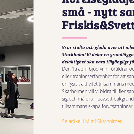
små - nytt s
Friskis&Svet
Vi är stolta och glada över att in
Stockholm! Vi delar en grundlägg
delaktighet ska vara tillgängligt fö
Den 1a april bjöd vi in föräldrar
eller träningserfarenhet för att sä
en fysisk aktivitet tillsammans 
Skärholmen vill vi bidra till fler
sig och må bra – oavsett bakgrund.
tillsammans skapa förutsättningar 
Se artikel i Mitt i Skärholmen