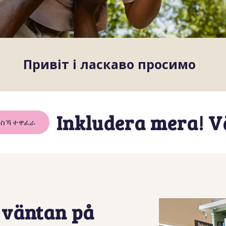
Привіт і
|
Inkludera mera! 
ብስኻ ተዋፈራ
i väntan på