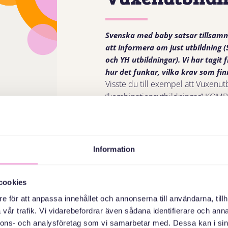
Svenska med baby satsar tillsam
att informera om just utbildning 
och YH utbildningar). Vi har tagit
hur det funkar, vilka krav som fin
Visste du till exempel att Vuxenut
”kombinationsutbildningar” KOM
Komboutbildningar passar dig som v
dig till ett yrke. Du läser sfi el
yrkesutbildning.
Information
Utbildningen är på heltid och prak
från CSN under studietiden. Efter 
cookies
% får arbete efter studierna enl
e för att anpassa innehållet och annonserna till användarna, tillh
LÄS HELA VÅR GUIDE HÄR
vår trafik. Vi vidarebefordrar även sådana identifierare och anna
nnons- och analysföretag som vi samarbetar med. Dessa kan i sin