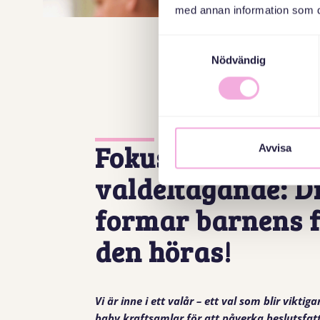
med annan information som du 
Samtyckesval
Nödvändig
Fokus på demokra
Avvisa
valdeltagande: Di
formar barnens f
den höras!
Vi är inne i ett valår – ett val som blir vikt
baby kraftsamlar för att påverka beslutsfat