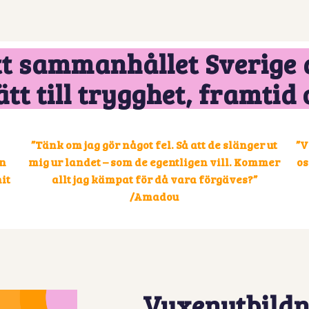
ett sammanhållet Sverige 
t till trygghet, framtid 
”Tänk om jag gör något fel. Så att de slänger ut
”V
in
mig ur landet – som de egentligen vill. Kommer
os
it
allt jag kämpat för då vara förgäves?”
/Amadou
Vuxenutbildn