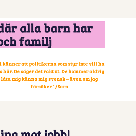
där alla barn har
och familj
i känner att politikerna som styr inte vill ha
s här. De säger det rakt ut.
De kommer aldrig
låta mig känna mig svensk – även om jag
försöker.” /Sara
ing mot jobb!