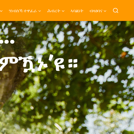
ንነብስኻ ተዋፈራ
ሕብረት
ኣባልነት
ብዛዕባና
..
ምዃኑ’ዩ።