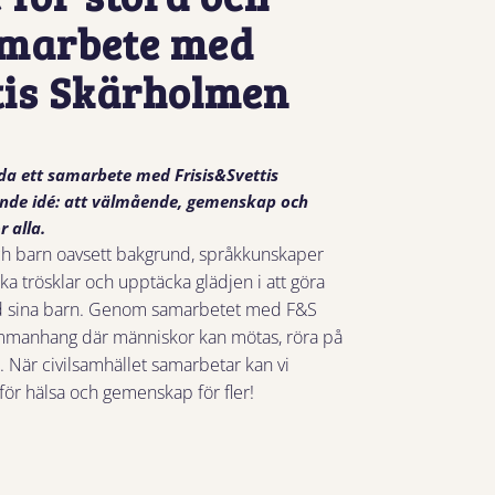
amarbete med
tis Skärholmen
leda ett samarbete med Frisis&Svettis
ande idé: att välmående, gemenskap och
r alla.
 och barn oavsett bakgrund, språkkunskaper
nka trösklar och upptäcka glädjen i att göra
med sina barn. Genom samarbetet med F&S
 sammanhang där människor kan mötas, röra på
 När civilsamhället samarbetar kan vi
för hälsa och gemenskap för fler!