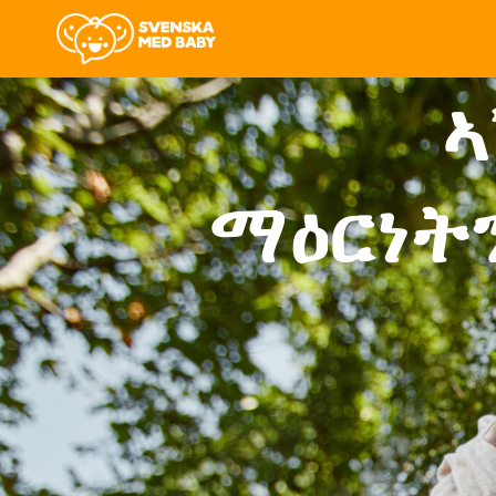
ኣ
ማዕርነት