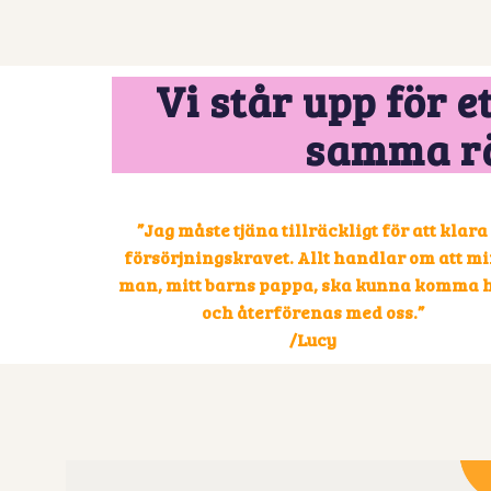
Vi står upp för 
samma rät
”Jag måste tjäna tillräckligt för att klara
försörjningskravet. Allt handlar om att m
man, mitt barns pappa, ska kunna komma h
och återförenas med oss.”
/Lucy