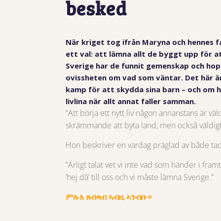
besked
När kriget tog ifrån Maryna och hennes f
ett val: att lämna allt de byggt upp för at
Sverige har de funnit gemenskap och hop
ovissheten om vad som väntar. Det här 
kamp för att skydda sina barn – och om 
livlina när allt annat faller samman.
”Att börja ett nytt liv någon annanstans är v
skrämmande att byta land, men också väldig
Hon beskriver en vardag präglad av både ta
”Ärligt talat vet vi inte vad som händer i fra
’hej då’ till oss och vi måste lämna Sverige.”
ምሉእ ጸብጻብ ኣብዚ ኣንብቡ።