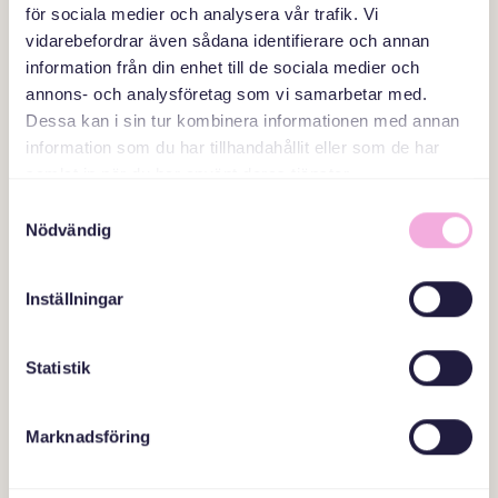
för sociala medier och analysera vår trafik. Vi
Mitt i, Stockholm
vidarebefordrar även sådana identifierare och annan
information från din enhet till de sociala medier och
annons- och analysföretag som vi samarbetar med.
Projektstöd september 2023
Dessa kan i sin tur kombinera informationen med annan
information som du har tillhandahållit eller som de har
----
samlat in när du har använt deras tjänster.
እቲ ሓፈሻዊ ናይ ውርሻ ፈንድ
Samtyckesval
Nödvändig
”Flyktingar från Ukraina får
Inställningar
skydd undan kriget, men inte en
dräglig tillvaro.”
Statistik
----
Sydsvenskan
Marknadsföring