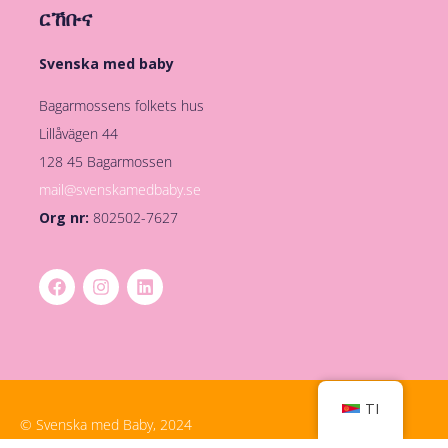
ርኸቡና
Svenska med baby
Bagarmossens folkets hus
Lillåvägen 44
128 45 Bagarmossen
mail@svenskamedbaby.se
Org nr:
802502-7627
TI
© Svenska med Baby, 2024