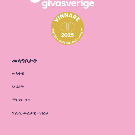
መላግቦታት
መእተዊ
ኣባልነት
ማህደር ዜና
ፖሊሲ ውልቃዊ ሓበሬታ