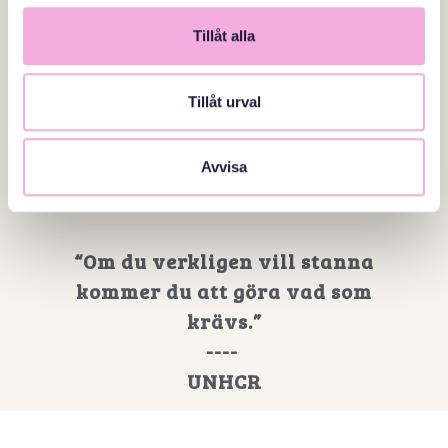
Stockholmshemmet nummer 3
Tillåt alla
"Pappor som bryter mönster"
Tillåt urval
----
Faktum
Avvisa
“Om du verkligen vill stanna
kommer du att göra vad som
krävs.”
----
UNHCR