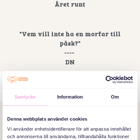
Året runt
"Vem vill inte ha en morfar till
påsk?"
----
DN
2023
Samtycke
Information
Om
"Här möts pappor med olika
Denna webbplats använder cookies
bakgrund"
Vi använder enhetsidentifierare för att anpassa innehållet
och annonserna till användarna, tillhandahålla funktioner
----