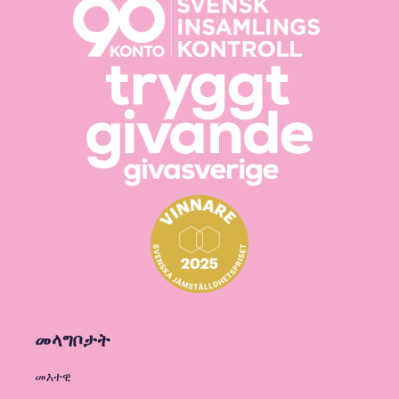
መላግቦታት
መእተዊ