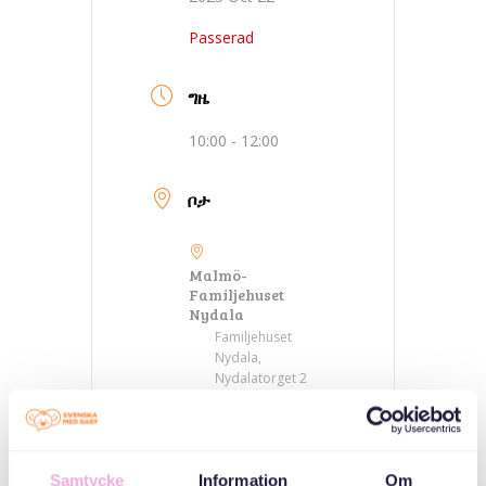
Passerad
ግዜ
10:00 - 12:00
ቦታ
Malmö-
Familjehuset
Nydala
Familjehuset
Nydala,
Nydalatorget 2
ምድባት
Samtycke
Information
Om