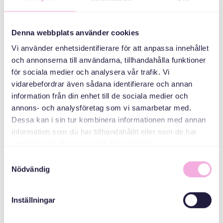
ኣኼባታት ወለዲ
ሰለስተ ወለዶ ይራኸቡ።
Denna webbplats använder cookies
Vi använder enhetsidentifierare för att anpassa innehållet
ኣዳላዊ
och annonserna till användarna, tillhandahålla funktioner
för sociala medier och analysera vår trafik. Vi
vidarebefordrar även sådana identifierare och annan
information från din enhet till de sociala medier och
annons- och analysföretag som vi samarbetar med.
Dessa kan i sin tur kombinera informationen med annan
information som du har tillhandahållit eller som de har
samlat in när du har använt deras tjänster.
Samtyckesval
Svenska med baby
Nödvändig
ኢመይል
bokningen@svenskamedbaby.se
Inställningar
ተሓባበርቲ ኣዳለውቲ