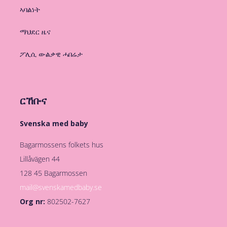
ኣባልነት
ማህደር ዜና
ፖሊሲ ውልቃዊ ሓበሬታ
ርኸቡና
Svenska med baby
Bagarmossens folkets hus
Lillåvägen 44
128 45 Bagarmossen
mail@svenskamedbaby.se
Org nr:
802502-7627