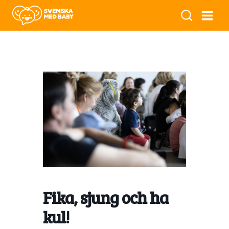
Fika, sjung och ha
kul!