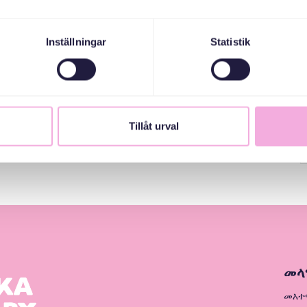
Inställningar
Statistik
Tillåt urval
መላ
መእተ