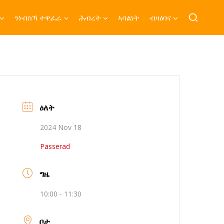
ንነብስኻ ተዋፈራ
ሕብረት
ኣባልነት
ብዛዕባና
ዕለት
2024 Nov 18
Passerad
ግዜ
10:00 - 11:30
ቦታ