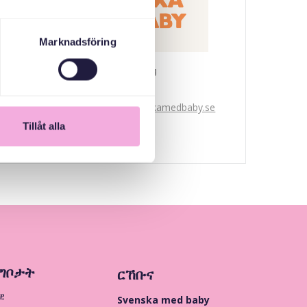
Marknadsföring
Svenska med baby
ኢመይል
bokningen@svenskamedbaby.se
Tillåt alla
ግቦታት
ርኸቡና
ዊ
Svenska med baby