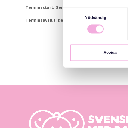
Terminsstart: Den 9 september.
Samtyckesval
Nödvändig
Terminsavslut: Den 2 december.
Avvisa