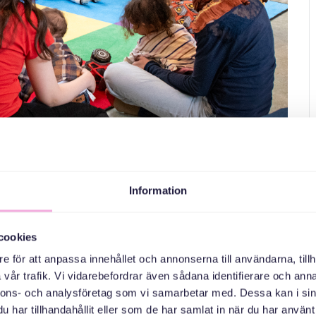
Information
cookies
e för att anpassa innehållet och annonserna till användarna, tillh
 eller annan vuxen också förstås. Till denna träff behöver du
vår trafik. Vi vidarebefordrar även sådana identifierare och anna
och pratar. Behöver du träna på att prata svenska är det ett bra
nnons- och analysföretag som vi samarbetar med. Dessa kan i sin
har tillhandahållit eller som de har samlat in när du har använt 