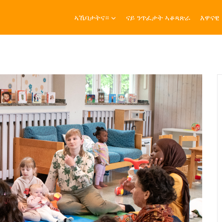
ኣኼባታትና።
ናይ ንጥፈታት ኣቆጻጽራ
እዋናዊ