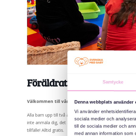
Föräldraträff i Järfälla
Samtycke
Välkommen till våra föräldraträffar i Järfälla!
Denna webbplats använder 
Vi använder enhetsidentifierar
Alla barn upp till två år är välkomna och deras föräldrar
sociala medier och analysera 
inte anmäla dig, det är bara att komma. Vi leker, fikar 
till de sociala medier och a
tillfälle! Alltid gratis.
med annan information som du 