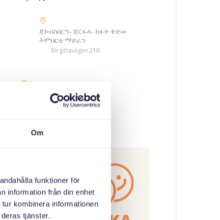
ጃኮብስበርግ- ጃርፋላ- ክፉት ቅድመ
ትምህርቲ ማይራን
Birgittavägen 21B
ምድባት
ኣኼባታት ወለዲ
Om
ኣዳላዊ
andahålla funktioner för
n information från din enhet
 tur kombinera informationen
deras tjänster.