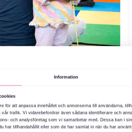
Information
cookies
e för att anpassa innehållet och annonserna till användarna, tillh
 eller annan vuxen också förstås. Till denna träff behöver du
vår trafik. Vi vidarebefordrar även sådana identifierare och anna
och pratar. Behöver du träna på att prata svenska är det ett bra
nnons- och analysföretag som vi samarbetar med. Dessa kan i sin
har tillhandahållit eller som de har samlat in när du har använt 