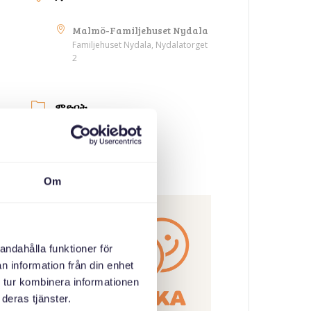
Malmö-Familjehuset Nydala
Familjehuset Nydala, Nydalatorget
2
ምድባት
ኣኼባታት ወለዲ
ኣዳላዊ
Om
andahålla funktioner för
n information från din enhet
 tur kombinera informationen
deras tjänster.