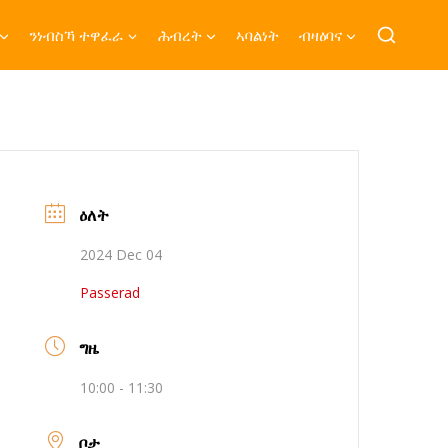
ንነብስኻ ተዋፈራ
ሕብረት
ኣባልነት
ብዛዕባና
ዕለት
2024 Dec 04
Passerad
ግዜ
10:00 - 11:30
ቦታ