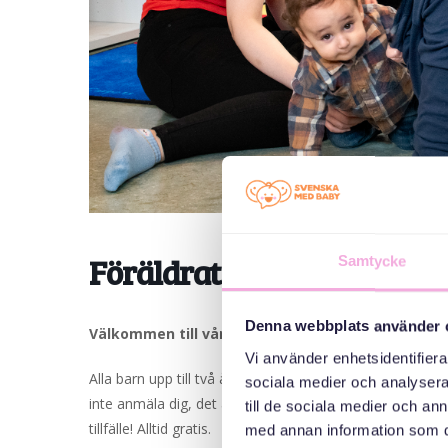
Föräldraträffar i Malmö
Samtycke
Denna webbplats använder 
Välkommen till våra föräldraträffar i Malmö!
Vi använder enhetsidentifierar
Alla barn upp till två år är välkomna och deras föräldrar
sociala medier och analysera 
inte anmäla dig, det är bara att komma. Vi leker, fikar 
till de sociala medier och a
tillfälle! Alltid gratis.
med annan information som du 