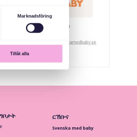
Marknadsföring
Svenska med baby
ኢመይል
bokningen@svenskamedbaby.se
Tillåt alla
ግቦታት
ርኸቡና
ዊ
Svenska med baby