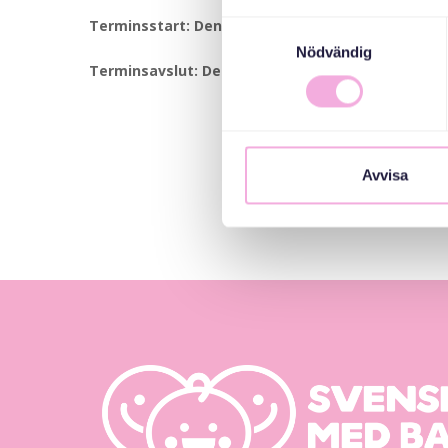
Terminsstart: Den 11 september.
Samtyckesval
Nödvändig
Terminsavslut: Den 4 december.
Avvisa