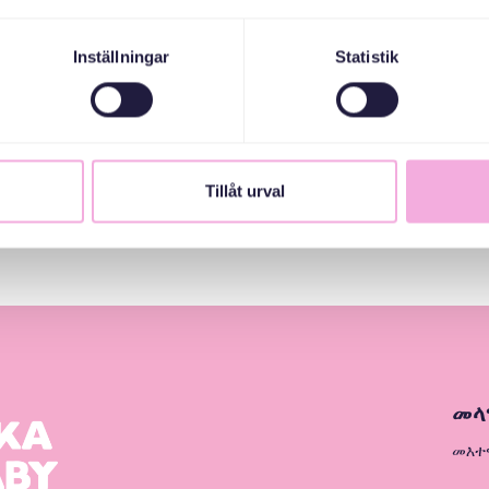
Inställningar
Statistik
Tillåt urval
መላ
መእተ