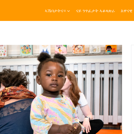
ኣኼባታትና።
ናይ ንጥፈታት ኣቆጻጽራ
እዋናዊ