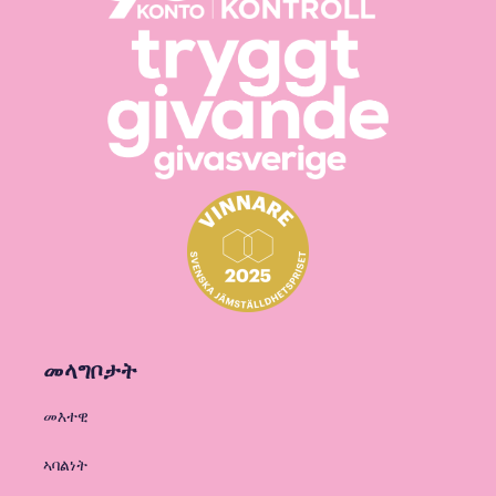
መላግቦታት
መእተዊ
ኣባልነት