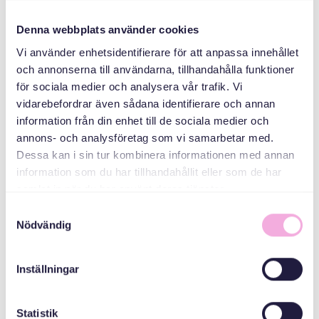
ስደተኛታትን።
Denna webbplats använder cookies
ኣዳላዊ
Vi använder enhetsidentifierare för att anpassa innehållet
och annonserna till användarna, tillhandahålla funktioner
för sociala medier och analysera vår trafik. Vi
vidarebefordrar även sådana identifierare och annan
information från din enhet till de sociala medier och
annons- och analysföretag som vi samarbetar med.
Dessa kan i sin tur kombinera informationen med annan
information som du har tillhandahållit eller som de har
samlat in när du har använt deras tjänster.
Svenska med baby
Samtyckesval
ኢመይል
Nödvändig
bokningen@svenskamedbaby.se
Inställningar
ተሓባበርቲ ኣዳለውቲ
Statistik