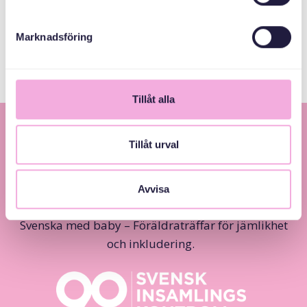
ምምሕዳራዊ ቦርድ
ስቶክሆልም ካውንቲ
Marknadsföring
Tillåt alla
Tillåt urval
Avvisa
Svenska med baby – Föräldraträffar för jämlikhet
och inkludering.