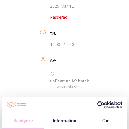
2025 Mar 12
Passerad
ግዜ
10:00 - 12:00
ቦታ
Sollentuna bibliotek
Aniaraplatsen 2
ምድባት
Samtycke
Information
Om
ኣኼባታት ንሓተቲ
ዑቕባን ዩክሬናውያን