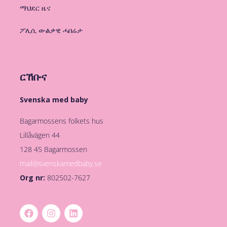
ማህደር ዜና
ፖሊሲ ውልቃዊ ሓበሬታ
ርኸቡና
Svenska med baby
Bagarmossens folkets hus
Lillåvägen 44
128 45 Bagarmossen
mail@svenskamedbaby.se
Org nr:
802502-7627