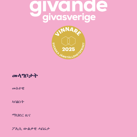
መላግቦታት
መእተዊ
ኣባልነት
ማህደር ዜና
ፖሊሲ ውልቃዊ ሓበሬታ