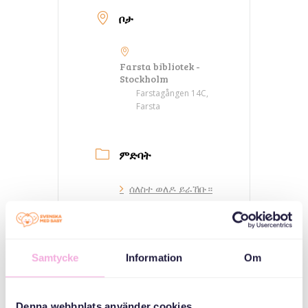
ቦታ
Farsta bibliotek -
Stockholm
Farstagången 14C,
Farsta
ምድባት
ሰለስተ ወለዶ ይራኸቡ።
ኣዳላዊ
Samtycke
Information
Om
Denna webbplats använder cookies