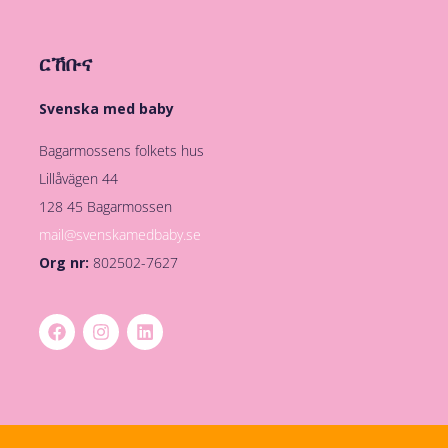
ርኸቡና
Svenska med baby
Bagarmossens folkets hus
Lillåvägen 44
128 45 Bagarmossen
mail@svenskamedbaby.se
Org nr:
802502-7627