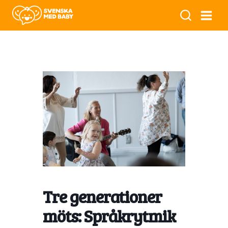
Tre generationer
möts: Språkrytmik