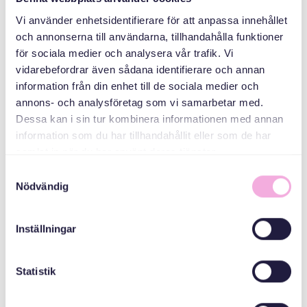
Vi använder enhetsidentifierare för att anpassa innehållet
och annonserna till användarna, tillhandahålla funktioner
för sociala medier och analysera vår trafik. Vi
vidarebefordrar även sådana identifierare och annan
Svenska med baby
information från din enhet till de sociala medier och
ኢመይል
annons- och analysföretag som vi samarbetar med.
bokningen@svenskamedbaby.se
Dessa kan i sin tur kombinera informationen med annan
information som du har tillhandahållit eller som de har
samlat in när du har använt deras tjänster.
ተሓባበርቲ ኣዳለውቲ
Samtyckesval
Nödvändig
እቲ ሓፈሻዊ ናይ ውርሻ
ፈንድ
Inställningar
Statistik