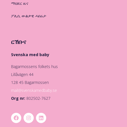
ማህደር ዜና
ፖሊሲ ውልቃዊ ሓበሬታ
ርኸቡና
Svenska med baby
Bagarmossens folkets hus
Lillåvägen 44
128 45 Bagarmossen
mail@svenskamedbaby.se
Org nr:
802502-7627