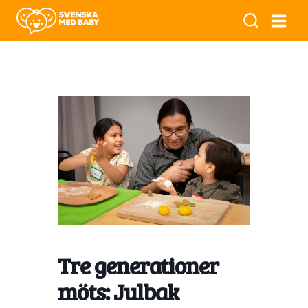
Tre generationer
möts: Julbak