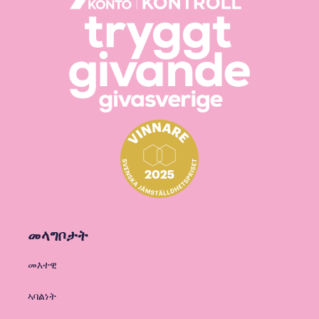
መላግቦታት
መእተዊ
ኣባልነት