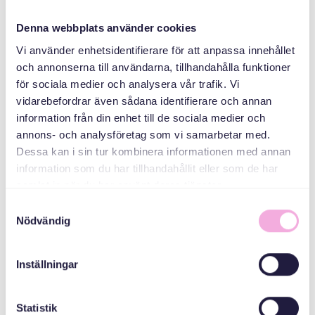
Denna webbplats använder cookies
Vi använder enhetsidentifierare för att anpassa innehållet
och annonserna till användarna, tillhandahålla funktioner
för sociala medier och analysera vår trafik. Vi
vidarebefordrar även sådana identifierare och annan
information från din enhet till de sociala medier och
annons- och analysföretag som vi samarbetar med.
Svenska med baby
Dessa kan i sin tur kombinera informationen med annan
ኢመይል
information som du har tillhandahållit eller som de har
bokningen@svenskamedbaby.se
samlat in när du har använt deras tjänster.
Samtyckesval
Nödvändig
ተሓባበርቲ ኣዳለውቲ
Inställningar
እቲ ሓፈሻዊ ናይ ውርሻ
ፈንድ
Statistik