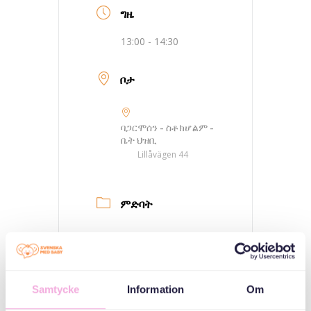
ግዜ
13:00 - 14:30
ቦታ
ባጋርሞሰን - ስቶክሆልም -
ቤት ህዝቢ
Lillåvägen 44
ምድባት
ኣኼባታት ወለዲ
ሰለስተ ወለዶ ይራኸቡ።
Samtycke
Information
Om
ኣዳላዊ