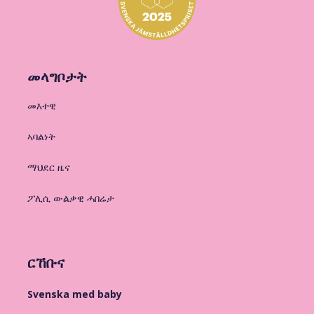
መላግቦታት
መእተዊ
ኣባልነት
ማህደር ዜና
ፖሊሲ ውልቃዊ ሓበሬታ
ርኸቡና
Svenska med baby