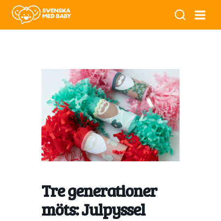
Tre generationer
möts: Julpyssel