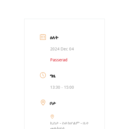
ዕለት
2024 Dec 04
Passerad
ግዜ
13:30 - 15:00
ቦታ
ኪስታ - ስቶክሆልም - ቤተ
መጻሕፍቲ