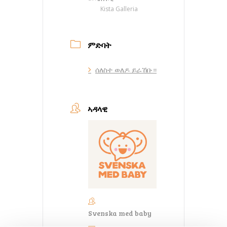
Kista Galleria
ምድባት
ሰለስተ ወለዶ ይራኸቡ።
ኣዳላዊ
Svenska med baby