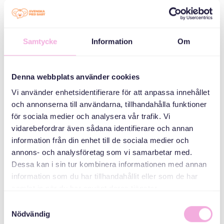
ኢመይል
bokningen@svenskamedbaby.se
Samtycke
Information
Om
ተሓባበርቲ ኣዳለውቲ
Denna webbplats använder cookies
እቲ ሓፈሻዊ ናይ ውርሻ
ፈንድ
Vi använder enhetsidentifierare för att anpassa innehållet
och annonserna till användarna, tillhandahålla funktioner
för sociala medier och analysera vår trafik. Vi
vidarebefordrar även sådana identifierare och annan
information från din enhet till de sociala medier och
annons- och analysföretag som vi samarbetar med.
Dessa kan i sin tur kombinera informationen med annan
information som du har tillhandahållit eller som de har
samlat in när du har använt deras tjänster.
Samtyckesval
Nödvändig