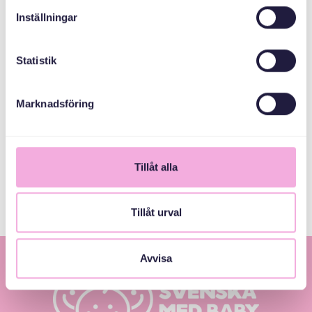
Inställningar
ተሓባበርቲ ኣዳለውቲ
Statistik
እቲ ሓፈሻዊ ናይ ውርሻ
Marknadsföring
ፈንድ
Stockholms Stad
Tillåt alla
Tillåt urval
Avvisa