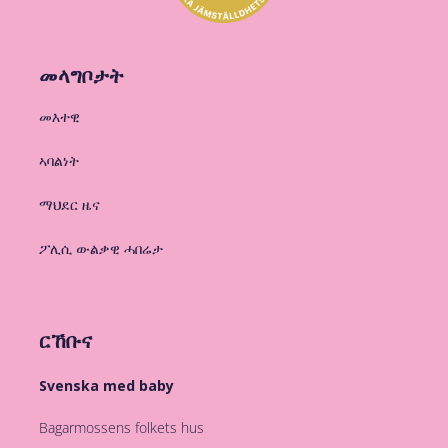
መላግቦታት
መእተዊ
ኣባልነት
ማህደር ዜና
ፖሊሲ ውልቃዊ ሓበሬታ
ርኸቡና
Svenska med baby
Bagarmossens folkets hus