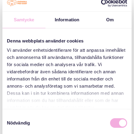
ምድባት
Samtycke
Information
Om
ኣኼባታት ወለዲ
ሰለስተ ወለዶ ይራኸቡ።
Denna webbplats använder cookies
Vi använder enhetsidentifierare för att anpassa innehållet
ኣዳላዊ
och annonserna till användarna, tillhandahålla funktioner
för sociala medier och analysera vår trafik. Vi
vidarebefordrar även sådana identifierare och annan
information från din enhet till de sociala medier och
annons- och analysföretag som vi samarbetar med.
Dessa kan i sin tur kombinera informationen med annan
information som du har tillhandahållit eller som de har
samlat in när du har använt deras tjänster.
Samtyckesval
Svenska med baby
Nödvändig
ኢመይል
bokningen@svenskamedbaby.se