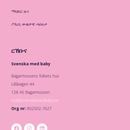
ማህደር ዜና
ፖሊሲ ውልቃዊ ሓበሬታ
ርኸቡና
Svenska med baby
Bagarmossens folkets hus
Lillåvägen 44
128 45 Bagarmossen
mail@svenskamedbaby.se
Org nr:
802502-7627