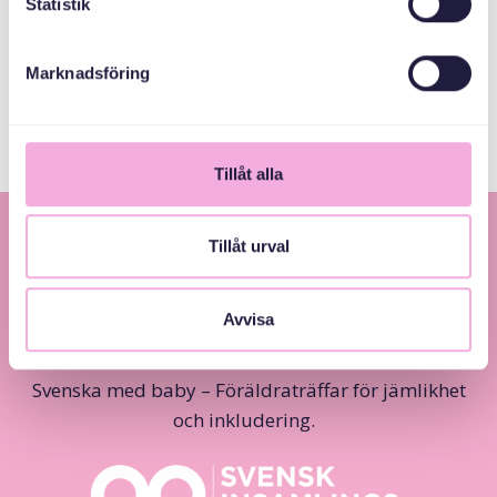
Statistik
እቲ ሓፈሻዊ ናይ ውርሻ
ፈንድ
Marknadsföring
Tillåt alla
Tillåt urval
Avvisa
Svenska med baby – Föräldraträffar för jämlikhet
och inkludering.