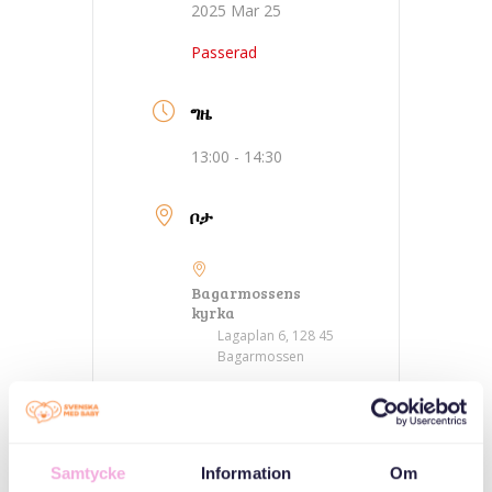
2025 Mar 25
Passerad
ግዜ
13:00 - 14:30
ቦታ
Bagarmossens
kyrka
Lagaplan 6, 128 45
Bagarmossen
ምድባት
Samtycke
Information
Om
ኣኼባታት ወለዲ