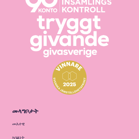
መላግቦታት
መእተዊ
ኣባልነት