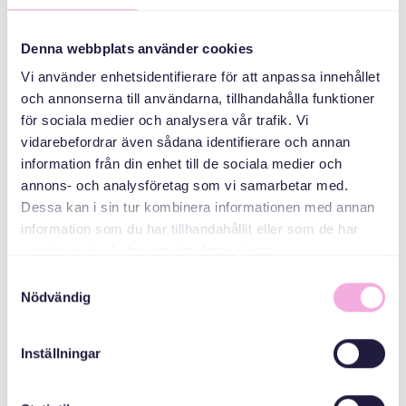
ሰለስተ ወለዶ ይራኸቡ።
Denna webbplats använder cookies
Vi använder enhetsidentifierare för att anpassa innehållet
ኣዳላዊ
och annonserna till användarna, tillhandahålla funktioner
för sociala medier och analysera vår trafik. Vi
vidarebefordrar även sådana identifierare och annan
information från din enhet till de sociala medier och
annons- och analysföretag som vi samarbetar med.
Dessa kan i sin tur kombinera informationen med annan
information som du har tillhandahållit eller som de har
samlat in när du har använt deras tjänster.
Svenska med baby
Samtyckesval
Nödvändig
ኢመይል
bokningen@svenskamedbaby.se
Inställningar
ተሓባበርቲ ኣዳለውቲ