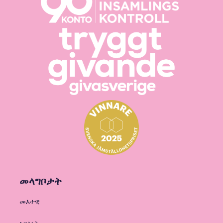
መላግቦታት
መእተዊ