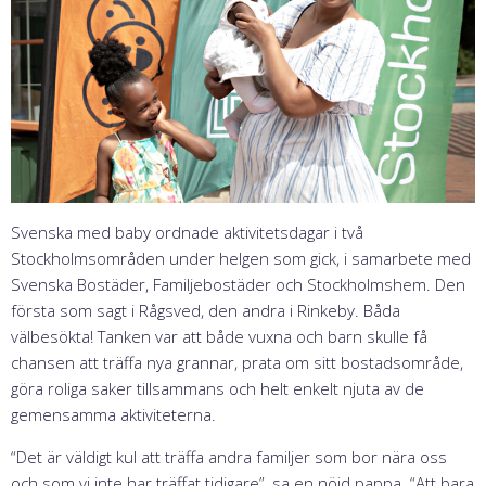
Svenska med baby ordnade aktivitetsdagar i två
Stockholmsområden under helgen som gick, i samarbete med
Svenska Bostäder, Familjebostäder och Stockholmshem. Den
första som sagt i Rågsved, den andra i Rinkeby. Båda
välbesökta! Tanken var att både vuxna och barn skulle få
chansen att träffa nya grannar, prata om sitt bostadsområde,
göra roliga saker tillsammans och helt enkelt njuta av de
gemensamma aktiviteterna.
“Det är väldigt kul att träffa andra familjer som bor nära oss
och som vi inte har träffat tidigare”, sa en nöjd pappa. “Att bara