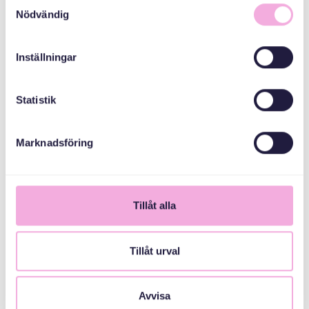
Samtyckesval
Nödvändig
Inställningar
Statistik
Marknadsföring
När aktiviteterna avslutades den första dagen i Rågsved,
ballonger delades ut och teckningar stoppades ner i väskor
för att tas med hem, kom en av de små deltagarna fram.
Tillåt alla
“När kommer ni nästa gång”, frågade han ivrigt, vilket var ett fint
betyg på dagens familjeträff.
Tillåt urval
Haberleri paylaşın:
Avvisa