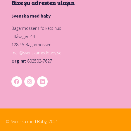
Bize şu adresten ulaşın
Svenska med baby
Bagarmossens folkets hus
Lillåvägen 44
128 45 Bagarmossen
mail@svenskamedbaby.se
Org nr:
802502-7627
© Svenska med Baby, 2024