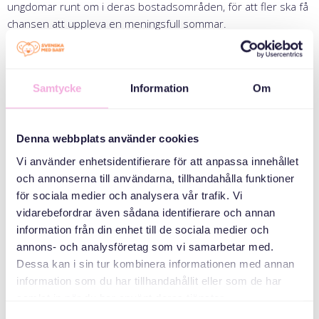
ungdomar runt om i deras bostadsområden, för att fler ska få
chansen att uppleva en meningsfull sommar.
“Därför är vi nu extra glada över att vi kunde erbjuda
aktiviteter som passade våra allra minsta hyresgäster”.
Hållbarhetsutvecklaren på Stockholmshem, Jonas Dreyfert,
Samtycke
Information
Om
menar att det finns ett stort mervärde för hyresgästerna med
helgens aktiviteter.
“Genom att grannar med olika bakgrund lär känna varandra
Denna webbplats använder cookies
genom barnen, med kreativitet och språk som viktiga verktyg,
vill vi bidra till att stärka samhörighet, trivsel och trygghet.”
Vi använder enhetsidentifierare för att anpassa innehållet
Elin Sundqvist, trygghetsstrateg Familjebostäder håller med.
och annonserna till användarna, tillhandahålla funktioner
”Tillsammans med Svenska med Baby möjliggör vi för samtal
för sociala medier och analysera vår trafik. Vi
och umgänge mellan barn och föräldrar med olika bakgrund.
vidarebefordrar även sådana identifierare och annan
Samhörighet grannar emellan är en bra grund för tryggare
information från din enhet till de sociala medier och
bostadsområden.”
annons- och analysföretag som vi samarbetar med.
Dessa kan i sin tur kombinera informationen med annan
information som du har tillhandahållit eller som de har
samlat in när du har använt deras tjänster.