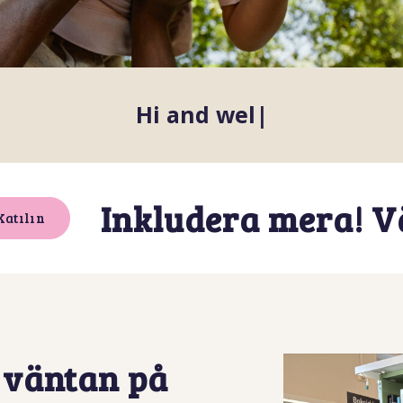
Merhaba
|
Inkludera mera! 
Katılın
i väntan på