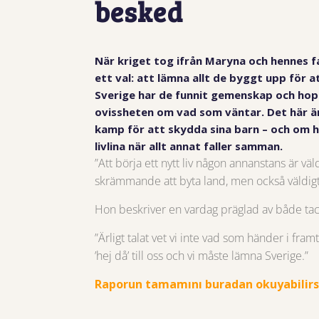
besked
När kriget tog ifrån Maryna och hennes f
ett val: att lämna allt de byggt upp för at
Sverige har de funnit gemenskap och hop
ovissheten om vad som väntar. Det här 
kamp för att skydda sina barn – och om 
livlina när allt annat faller samman.
”Att börja ett nytt liv någon annanstans är v
skrämmande att byta land, men också väldig
Hon beskriver en vardag präglad av både ta
”Ärligt talat vet vi inte vad som händer i fra
’hej då’ till oss och vi måste lämna Sverige.”
Raporun tamamını buradan okuyabilirs