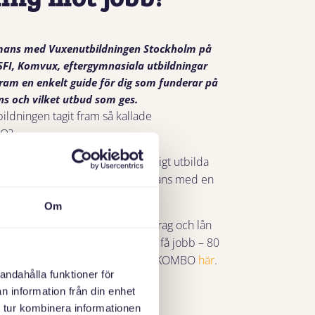
mans med Vuxenutbildningen Stockholm på
(SFI, Komvux, eftergymnasiala utbildningar
 fram en enkelt guide för dig som funderar på
ns och vilket utbud som ges.
bildningen tagit fram så kallade
BO?
ill lära dig svenska och samtidigt utbilda
ler svenska som andraspråk tillsammans med en
Om
tik ingår. Du kan också söka bidrag och lån
utbildningen är chansen stor att få jobb – 80
igt senaste uppföljningen. Läs om KOMBO
här
.
andahålla funktioner för
n information från din enhet
 tur kombinera informationen