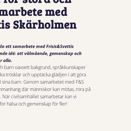
amarbete med
tis Skärholmen
leda ett samarbete med Frisis&Svettis
ande idé: att välmående, gemenskap och
r alla.
 och barn oavsett bakgrund, språkkunskaper
nka trösklar och upptäcka glädjen i att göra
med sina barn. Genom samarbetet med F&S
 sammanhang där människor kan mötas, röra på
 När civilsamhället samarbetar kan vi
för hälsa och gemenskap för fler!