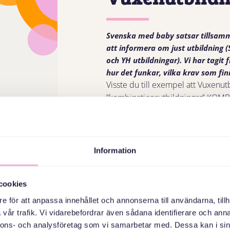
Svenska med baby satsar tillsam
att informera om just utbildning 
och YH utbildningar). Vi har tagit
hur det funkar, vilka krav som fin
Visste du till exempel att Vuxenut
”kombinationsutbildningar” KOM
Komboutbildningar passar dig som v
dig till ett yrke. Du läser sfi el
yrkesutbildning.
Information
Utbildningen är på heltid och prak
från CSN under studietiden. Efter 
cookies
% får arbete efter studierna enl
e för att anpassa innehållet och annonserna till användarna, tillh
LÄS HELA VÅR GUIDE HÄR
vår trafik. Vi vidarebefordrar även sådana identifierare och anna
nnons- och analysföretag som vi samarbetar med. Dessa kan i sin