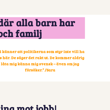
där alla barn har
och familj
i känner att politikerna som styr inte vill ha
s här. De säger det rakt ut.
De kommer aldrig
låta mig känna mig svensk – även om jag
försöker.” /Sara
ing mot jobb!