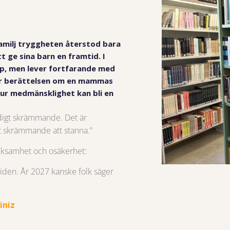
amilj tryggheten återstod bara
t ge sina barn en framtid. I
p, men lever fortfarande med
är berättelsen om en mammas
hur medmänsklighet kan bli en
äldigt skrämmande. Det är
t skrämmande att stanna.”
cksamhet och osäkerhet:
mtiden. År 2027 kanske folk säger
iniz