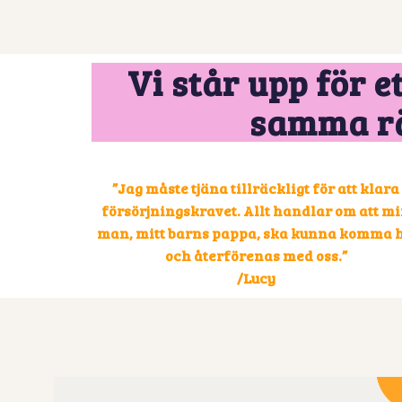
Vi står upp för 
samma rät
”Jag måste tjäna tillräckligt för att klara
försörjningskravet. Allt handlar om att m
man, mitt barns pappa, ska kunna komma h
och återförenas med oss.”
/Lucy