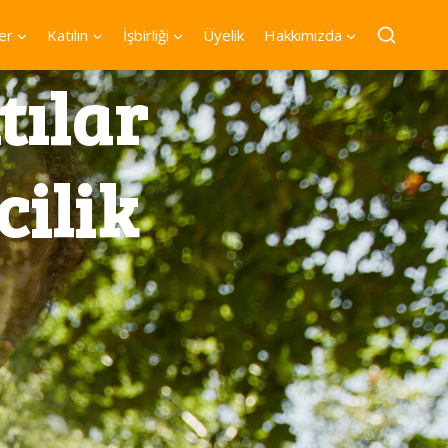
er
Katılın
İşbirliği
Üyelik
Hakkımızda
tılar
cilik