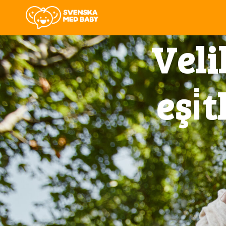
Veli
eşi̇