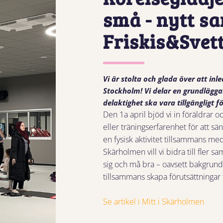
små - nytt s
Friskis&Svet
Vi är stolta och glada över att in
Stockholm! Vi delar en grundlägg
delaktighet ska vara tillgängligt fö
Den 1a april bjöd vi in föräldrar
eller träningserfarenhet för att sä
en fysisk aktivitet tillsammans 
Skärholmen vill vi bidra till fler
sig och må bra – oavsett bakgrund.
tillsammans skapa förutsättningar 
Se artikel i Mitt i Skärholmen