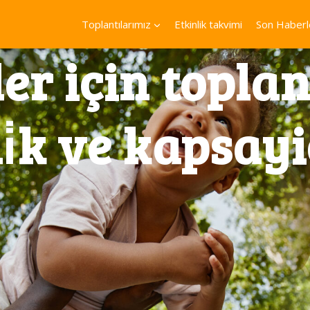
Toplantılarımız
Etkinlik takvimi
Son Haberl
ler için toplan
tli̇k ve kapsayi