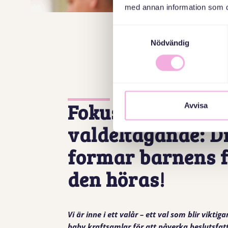
med annan information som du 
Samtyckesval
Nödvändig
Fokus på demokra
Avvisa
valdeltagande: Di
formar barnens f
den höras!
Vi är inne i ett valår – ett val som blir vikt
baby kraftsamlar för att påverka beslutsfat