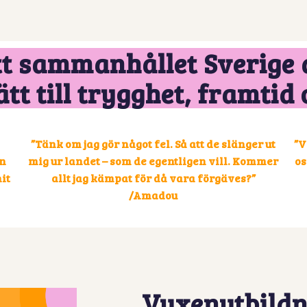
ett sammanhållet Sverige 
t till trygghet, framtid 
”Tänk om jag gör något fel. Så att de slänger ut
”V
in
mig ur landet – som de egentligen vill. Kommer
os
it
allt jag kämpat för då vara förgäves?”
/Amadou
Vuxenutbildn