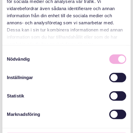
för sociala medier och analysera vår trafik. Vi
vidarebefordrar även sådana identifierare och annan
information från din enhet till de sociala medier och
annons- och analysföretag som vi samarbetar med.
Dessa kan i sin tur kombinera informationen med annan
information som du har tillhandahållit eller som de har
samlat in när du har använt deras tjänster.
Christer Andersson
Styrelseledamot
Samtyckesval
Nödvändig
Christer Andersson arbetar sedan många år som
interimkonsult med inriktning på affärsutveckling och
sälj generellt samt sponsring och partnerskap
Inställningar
specifikt. Han har haft uppdrag inom flertalet
branscher däribland kopplade till såväl besöksnäring,
Statistik
kultur, idrott och idéburen sektor. Han är även
certifierad ICI Coach.
Marknadsföring