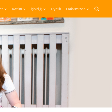
er
Katılın
İşbirliği
Üyelik
Hakkımızda