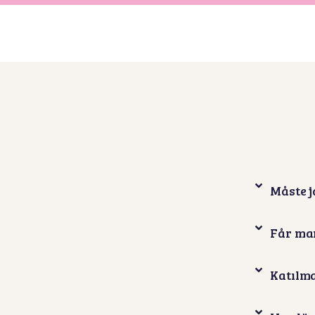
Måste j
Får man
Katılm