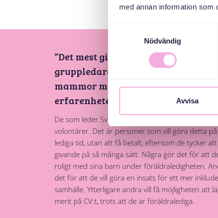
med annan information som du 
Samtyckesval
Nödvändig
”Det mest givande med att vara
gruppledare var att träffa andra
mammor med olika bakgrunder oc
erfarenheter som man kan lära sig 
Avvisa
De som leder Svenska med babys träffar är nästan 
volontärer. Det är personer som vill göra detta på
lediga tid, utan att få betalt, eftersom de tycker att
givande på så många sätt. Några gör det för att de 
roligt med sina barn under föräldraledigheten. An
det för att de vill göra en insats för ett mer inklu
samhälle. Ytterligare andra vill få möjligheten att lä
merit på CV:t, trots att de är föräldralediga.