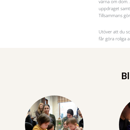
värna om dom. A
uppdraget samt 
Tillsammans gör 
Utöver att du so
får göra roliga 
Bl