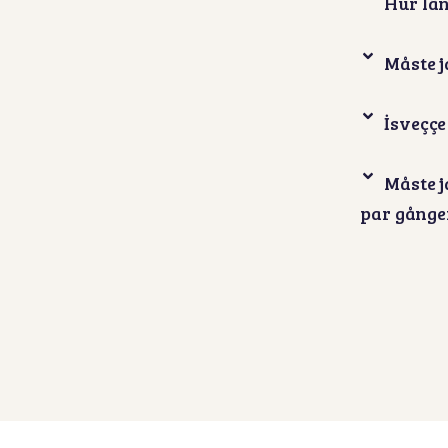
Hur län
Måste j
İsveççe
Måste j
par gånge