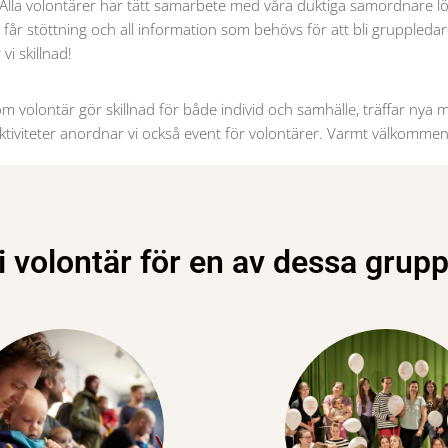
lla volontärer har tätt samarbete med våra duktiga samordnare 
får stöttning och all information som behövs för att bli gruppledar
vi skillnad!
m volontär gör skillnad för både individ och samhälle, träffar nya
aktiviteter anordnar vi också event för volontärer. Varmt välkommen t
i volontär för en av dessa grup