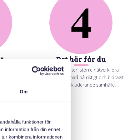
t
Det här får du
m senior är
Roliga aktiviteter, större nätverk, bra
ed fika, lek
merit, gjort skillnad på riktigt och bidragit
till ett mer inkluderande samhälle.
Om
andahålla funktioner för
n information från din enhet
 tur kombinera informationen