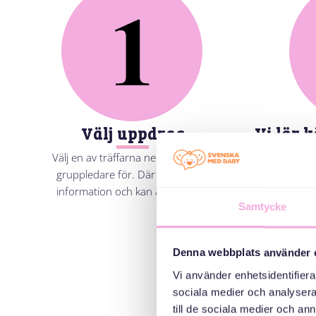
Vi lär 
Välj uppdrag
Välj en av träffarna nedan att vara
gruppledare för. Där får du mer
Vår samordn
information och kan anmäla dig!
lära kän
Samtycke
informa
Denna webbplats använder 
Vi använder enhetsidentifierar
sociala medier och analysera 
till de sociala medier och a