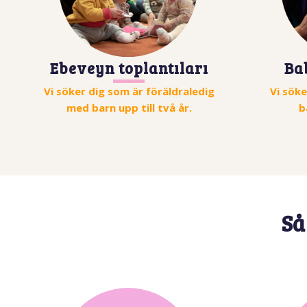
Ebeveyn toplantıları
Ba
Vi söker dig som är föräldraledig
Vi sök
med barn upp till två år.
b
Så