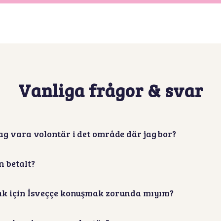
Vanliga frågor & svar
ag vara volontär i det område där jag bor?
 betalt?
ak için İsveççe konuşmak zorunda mıyım?