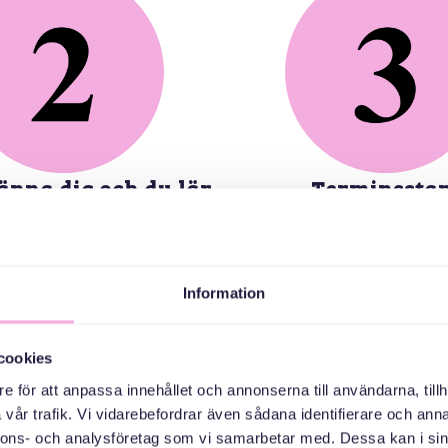
känna dig och du lär
Terminsstar
känna oss
Du och ditt barn eller du so
redo för den första träffen, m
are hör av sig till dig för att
och prat!
na dig via telefon. Du får all
Information
tion du behöver innan ditt
uppdrag startar.
cookies
e för att anpassa innehållet och annonserna till användarna, tillh
vår trafik. Vi vidarebefordrar även sådana identifierare och anna
nnons- och analysföretag som vi samarbetar med. Dessa kan i sin