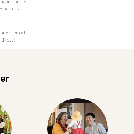
löpande under
e hos oss.
 människor och
ill oss!
per