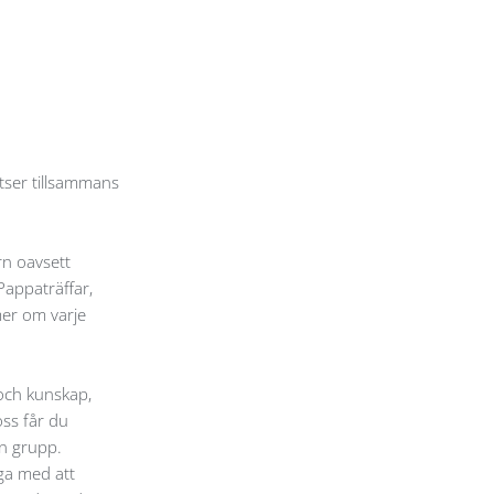
tser tillsammans
rn oavsett
Pappaträffar,
mer om varje
 och kunskap,
oss får du
in grupp.
oga med att