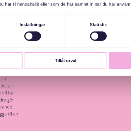
har tillhandahållit eller som de har samlat in när du har använt 
Inställningar
Statistik
h
av.”
Tillåt urval
alltid
 sin
 det är
vill ha
dra gör
derande
gga till en