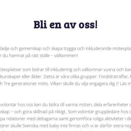
Bli en av oss!
ill glädje och gemenskap och skapa trygga och inkluderande mötespla
 du hamnat på rätt ställe – välkommen!
mötesplatser som bidrar till inkludering och välkomnar vuxna och ba
unskaper eller ålder. Detta är våra olika grupper: Föräldraträffar, 
ch Tre generationer möts. Vilken skulle du vilja engagera dig i? Läs 
volontär hos oss kan du bidra till varma möten, dela erfarenheter
skap – och göra skillnad på riktigt. Som volontär gruppledare hos 
apa relationer med deltagarna samt genomföra roliga aktiviteter i d
tärer skulle Svenska med baby inte finnas och vi är därför extra n