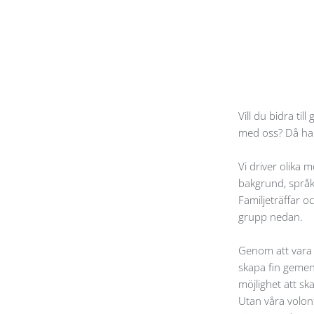
Vill du bidra t
med oss? Då har
Vi driver olika 
bakgrund, språkk
Familjeträffar o
grupp nedan.
Genom att vara 
skapa fin gemen
möjlighet att sk
Utan våra volon