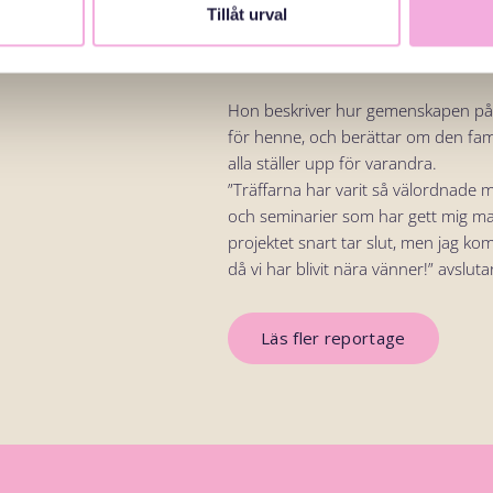
Tillåt urval
har jag min syster, som också bor hä
bästa vän”.
Hon beskriver hur gemenskapen på S
för henne, och berättar om den fam
alla ställer upp för varandra.
”Träffarna har varit så välordnade m
och seminarier som har gett mig mas
projektet snart tar slut, men jag ko
då vi har blivit nära vänner!” avslut
Läs fler reportage