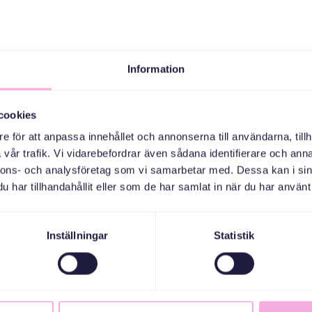
landsmän att klara av alla utmaningar 
nätverk på sociala medier. Där dela
och tar emot stöd från andra i samm
Information
Mariia och barnen försöker anpassa 
bevarar sina ukrainska rötter.
cookies
”Vi vill verkligen försöka anpassa os
”För mig handlar det mycket om att 
e för att anpassa innehållet och annonserna till användarna, tillh
att ta sig an det nya livet här i Sver
vår trafik. Vi vidarebefordrar även sådana identifierare och anna
rötter.”
nnons- och analysföretag som vi samarbetar med. Dessa kan i sin
har tillhandahållit eller som de har samlat in när du har använt 
Hon ser, trots vissa svårigheter, ljus
som definitivt har hänt henne här, 
Inställningar
Statistik
”Jag fick så mycket fin stöttning f
tacksamt. Hon upplever dock att det 
svenskarna. En riktigt nära vän har 
har stöttat henne och familjen sed
”Kristina är till och med min yngsta