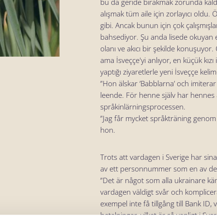
bu da geride bırakmak zorunda kaldık
alışmak tüm aile için zorlayıcı oldu
gibi. Ancak bunun için çok çalışmışlar
bahsediyor. Şu anda lisede okuyan 
olanı ve akıcı bir şekilde konuşuyor. 
ama İsveççe'yi anlıyor, en küçük kız
yaptığı ziyaretlerle yeni İsveççe keli
”Hon älskar ’Babblarna’ och imiterar 
leende. För henne själv har hennes a
språkinlärningsprocessen.
”Jag får mycket språkträning genom a
hon.
Trots att vardagen i Sverige har si
av ett personnummer som en av de a
”Det är något som alla ukrainare kä
vardagen väldigt svår och komplice
exempel inte få tillgång till Bank ID, 
betalningar, vilket är så vanligt i Sv