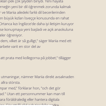
ları pek çok şeyden biriydi. Yeni hayata
. Örneğin yeni bir dil öğrenmek zorunda kalmak
 ve Mariia ailedeki farklı dil becerilerinden
en büyük kızları İsveççe konusunda en rahat
Ortanca kızı İngilizce'de daha iyi iletişim kuruyor
ı ise konuşmaya yeni başladı ve açık anaokuluna
meler öğreniyor.
dem, vilket är så gulligt,” säger Mariia med ett
rbete varit en stor del av
tt prata med kollegorna på jobbet,” tillägger
na utmaningar, nämner Mariia direkt avsaknaden
llra största.
mpar med,” förklarar hon, ”och det gör
rad.” Utan ett personnummer kan man till
vara föräldraledig eller hantera digitala
erige. För att få råd och tips från andra