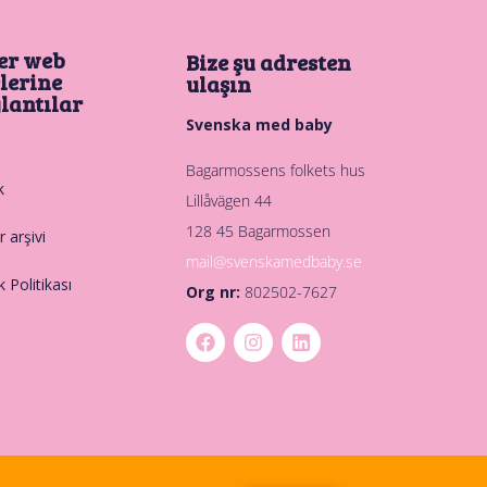
er web
Bize şu adresten
elerine
ulaşın
lantılar
Svenska med baby
Bagarmossens folkets hus
k
Lillåvägen 44
128 45 Bagarmossen
 arşivi
mail@svenskamedbaby.se
ik Politikası
Org nr:
802502-7627