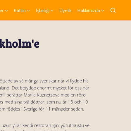
er
Katılın
İşbirliği
Üyelik
Hakkımızda
ckholm'e
öttade av så många svenskar när vi flydde hit
emland. Det betydde enormt mycket för oss när
ner!” berättar Mariia Kuznetsova med en rörd
ns med sina två döttrar, som nu är 18 och 10
som föddes i Sverige för 11 månader sedan.
 uzun yıllar kendi restoran işini yürütmüştü ve