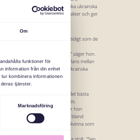
i ett nytt land, är Mariia aktiv i olika ukrainska
r de med sig av erfarenheter, kontakter och ger
a situation.
Om
sig till det svenska samhället samtidigt som de
s till svenska seder och traditioner,” säger hon.
hjälpa barnen att skapa en bra balans mellan
andahålla funktioner för
ige, samtidigt som vi behåller våra ukrainska
n information från din enhet
 tur kombinera informationen
deras tjänster.
t på sin tid i Sverige och säger att det bästa
var när hennes yngsta dotter föddes.
Marknadsföring
rån vården och myndigheterna,” säger hon
är lite svårt att skaffa nya vänner bland
hon ändå fått i Kristina, en svensk kvinna som
an deras ankomst.
 dotters gudmor nu,” berättar Mariia stolt. ”Sen