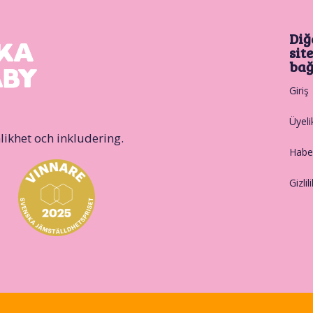
Diğ
sit
bağ
Giriş
Üyeli
likhet och inkludering.
Haber
Gizlil