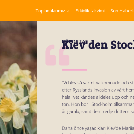
Toplantılarımız
Etkinlik takvimi
Son Haberl
Kiev'den Sto
RÖPORTAJ
”Vi blev så varmt välkomnade och st
efter Rysslands invasion av vårt h
hela livet kändes alldeles upp och 
ton. Hon bor i Stockholm tillsamma
år gamla, samt den tredje dottern 
Daha önce yaşadıkları Kiev'de Mariia