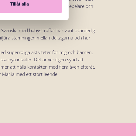
Tillåt alla
r i Sverige. Hon är min stora stöttepelare och
venska med babys träffar har varit ovärderlig
iljära stämningen mellan deltagarna och hur
ed superroliga aktiviteter för mig och barnen,
sa nya insikter. Det är verkligen synd att
mmer att hålla kontakten med flera även efteråt,
ar Mariia med ett stort leende.