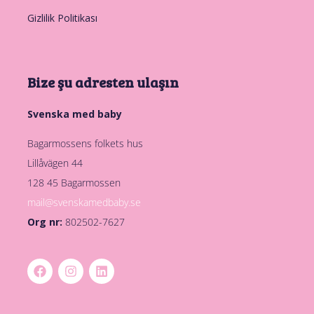
Gizlilik Politikası
Bize şu adresten ulaşın
Svenska med baby
Bagarmossens folkets hus
Lillåvägen 44
128 45 Bagarmossen
mail@svenskamedbaby.se
Org nr:
802502-7627