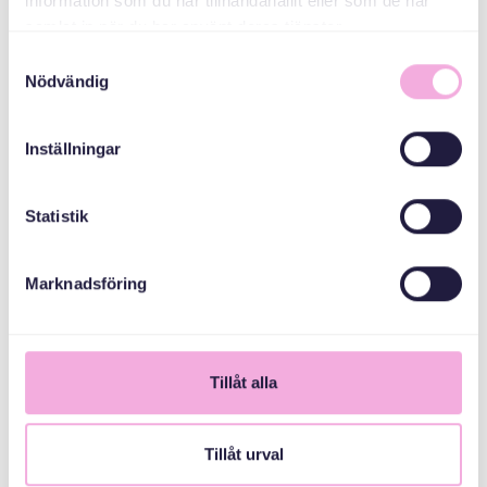
information som du har tillhandahållit eller som de har
ORGANIZATÖR
samlat in när du har använt deras tjänster.
Samtyckesval
Nödvändig
Inställningar
Statistik
Svenska med baby
E-Posta
Marknadsföring
bokningen@svenskamedbaby.se
Tillåt alla
ORTAK
ORGANIZATÖRLER
Tillåt urval