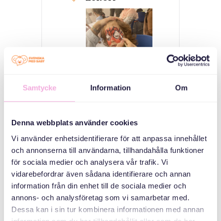
Samtycke
Information
Om
welcome House
Medborgarplatsen
Denna webbplats använder cookies
25, Stockholm
Vi använder enhetsidentifierare för att anpassa innehållet
och annonserna till användarna, tillhandahålla funktioner
för sociala medier och analysera vår trafik. Vi
KATEGORILER
vidarebefordrar även sådana identifierare och annan
information från din enhet till de sociala medier och
Mötesplats -
annons- och analysföretag som vi samarbetar med.
Welcome house
Dessa kan i sin tur kombinera informationen med annan